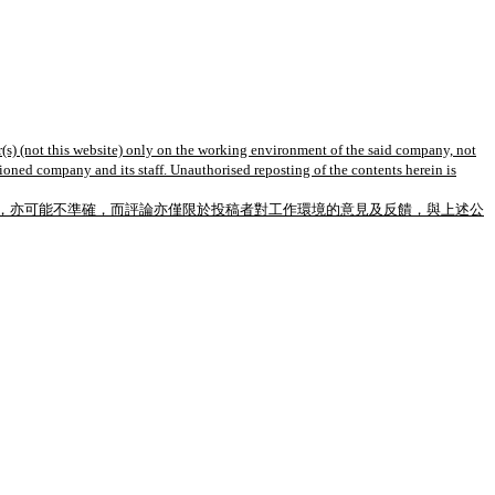
(s) (not this website) only on the working environment of the said company, not
tioned company and its staff. Unauthorised reposting of the contents herein is
，亦可能不準確，而評論亦僅限於投稿者對工作環境的意見及反饋，與上述公