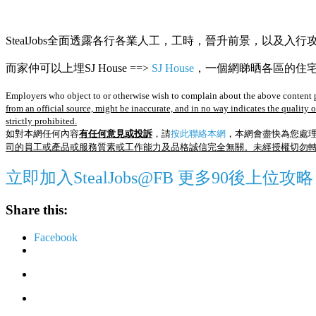
StealJobs全面透露各行各業人工，工時，晉升前景，以及入行
而家仲可以上埋SJ House ==>
SJ House
，一個網睇晒各區的住宅R
Employers who object to or otherwise wish to complain about the above content p
from an official source, might be inaccurate, and in no way indicates the quality 
strictly prohibited.
如對本網任何內容
有任何意見或投訴
，請
按此聯絡本網
，本網會盡快為您處
司的員工或產品或服務質素或工作能力及品格誠信完全無關。未經授權切勿
立即加入StealJobs@FB 更多90後上位攻略
Share this:
Facebook