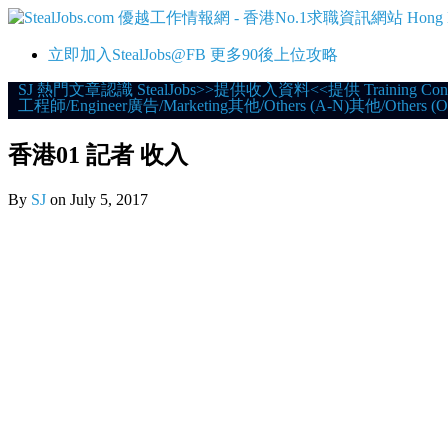
立即加入StealJobs@FB 更多90後上位攻略
Skip
SJ 熱門文章
認識 StealJobs
>>提供收入資料<<
提供 Training Con
工程師/Engineer
廣告/Marketing
其他/Others (A-N)
其他/Others (O
to
content
香港01 記者 收入
By
SJ
on
July 5, 2017