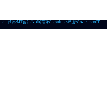
ce
工商界/MT
會計/Audit
諮詢/Consultancy
政府/Government
IT