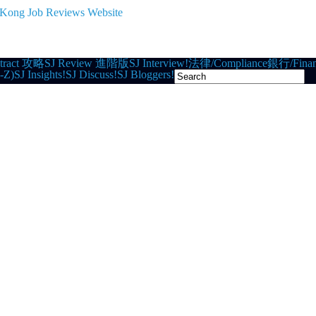
tract 攻略
SJ Review 進階版
SJ Interview!
法律/Compliance
銀行/Finan
-Z)
SJ Insights!
SJ Discuss!
SJ Bloggers!