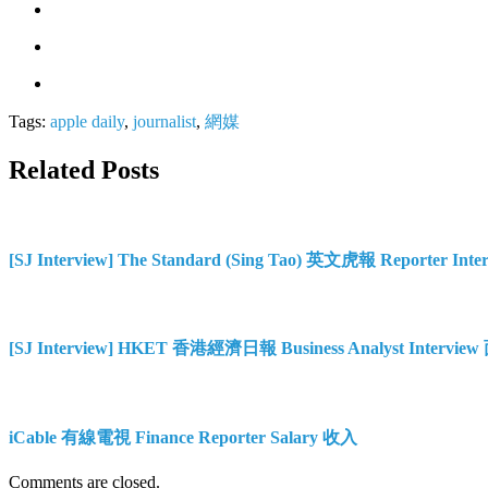
Tags:
apple daily
,
journalist
,
網媒
Related Posts
[SJ Interview] The Standard (Sing Tao) 英文虎報 Reporter Int
[SJ Interview] HKET 香港經濟日報 Business Analyst Intervie
iCable 有線電視 Finance Reporter Salary 收入
Comments are closed.