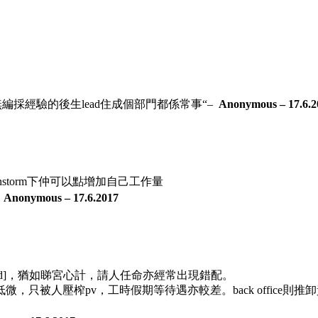
編採經驗的後生lead住成個部門都係常事
“
–
Anonymous – 17.6.2
ainstorm下仲可以點增加自己工作量
–
Anonymous – 17.6.2017
acted]，猶如睇宮心計，請人任命亦經常出現錯配。
只被人壓榨pv，工時假期等待遇亦較差。back office