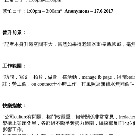
繁忙日子：
1:00pm – 3:00am
“
Anonymous – 17.6.2017
晉升前景：
“記者本身升遷空間不大，當然如果得老細器重/皇親國戚，毫無
工作範圍：
“訪問，寫文，拍片，做圖，搞活動，manage fb page，得閒br
註：勞工假，on contract十小時工作，打風照返無補水無補假
”
快樂指數：
“
公司culture有問題。權鬥較嚴重，裙帶關係非常常見，[red
架構上架床叠屋，各部組不斷爭奪勢力範圍，編採部反而地位低微，
影響工作。