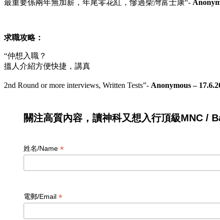
最重要係兩年無加薪，年尾零花紅，慘過柴灣富士康
“-
Anonymo
求職攻略：
“
仲想入職？
搵人介紹方便快捷，講真
2nd Round or more interviews, Written Tests
”-
Anonymous – 17.6.2
關注高質內容，讀神科又想入行頂級MNC / Ban
*
姓名/Name
*
電郵/Email