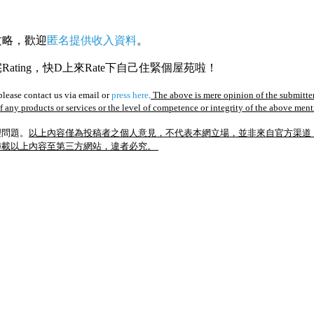
攻略，歡迎
匿名提供收入資料
。
ating，快D上來Rate下自己住緊個屋苑啦！
lease contact us via email or
press here
.
The above is mere opinion of the submitter
of any products or services or the level of competence or integrity of the above men
理問題。
以上內容僅為投稿者之個人意見，不代表本網立場，並非來自官方渠道
轉載以上內容至第三方網站，違者必究。