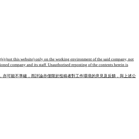
(s) (not this website) only on the working environment of the said company, not
tioned company and its staff. Unauthorised reposting of the contents herein is
，亦可能不準確，而評論亦僅限於投稿者對工作環境的意見及反饋，與上述公