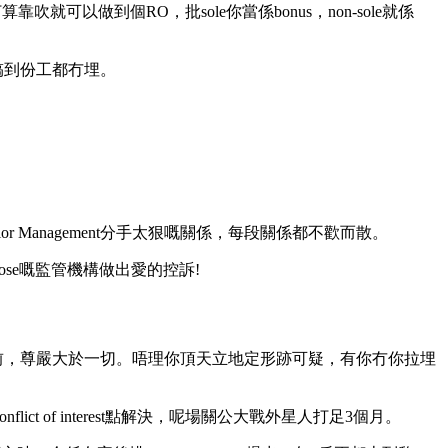
可以做到個RO，批sole你當係bonus，non-sole就係
搞到份工都冇埋。
 Management分手太狠嘅關係，每段關係都不歡而散。
se嘅監管機構做出愛的控訴!
前，尊嚴大於一切。唔理你頂天立地定形跡可疑，有你冇你拉埋
lict of interest點解決，呢場關公大戰外星人打足3個月。