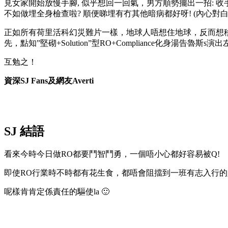
見女家開始放慢手腳, 似乎想回一回氣，男方順勢擺出一招: 收手
不如做埋全身檢查啦? 順便睇埋有冇其他暗病都好呀! (內心對白
正如所有荷里活科幻災難片一樣，地球人唔想住地球，反而想移民
先，點知”堅砌+Solution”型RO+Compliance化身湯告魯斯
互勉之！
資深SJ Fans及網友Averti
SJ 結語
看來今時今日做RO都要鬥智鬥勇，一個唔小心都好容易被Q!
即使RO行業時不時都有花生食，都唔會阻擋到一班有志入行的
呢樣肯肯定係責任的驅使la 🙂