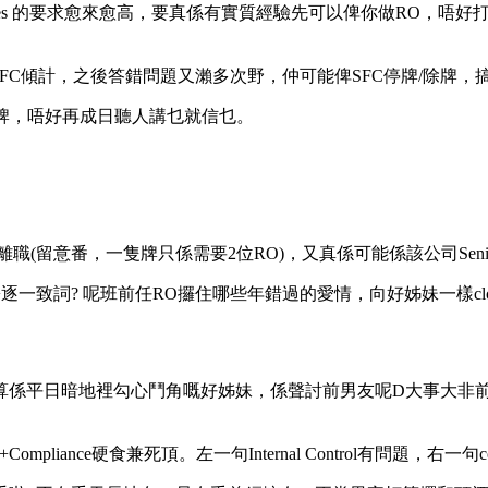
es 的要求愈來愈高，要真係有實質經驗先可以俾你做RO，唔好打算靠吹就
SFC傾計，之後答錯問題又瀨多次野，仲可能俾SFC停牌/除牌，
除牌，唔好再成日聽人講乜就信乜。
職(留意番，一隻牌只係需要2位RO)，又真係可能係該公司Senior
一致詞? 呢班前任RO攞住哪些年錯過的愛情，向好姊妹一樣clo
算係平日暗地裡勾心鬥角嘅好姊妹，係聲討前男友呢D大事大非
ce硬食兼死頂。左一句Internal Control有問題，右一句conf