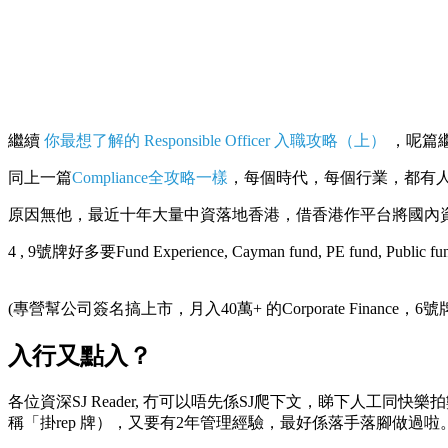
繼續
你最想了解的 Responsible Officer 入職攻略（上）
，呢篇繼
同上一篇
Compliance全攻略一樣
，每個時代，每個行業，都有人
原因無他，最近十年大量中資落地香港，借香港作平台將國內資
4 , 9號牌好多要Fund Experience, Cayman fund, PE fund
(專營幫公司簽名搞上市，月入40萬+ 的Corporate Fina
入行又點入？
各位資深SJ Reader, 冇可以唔先係SJ爬下文，睇下人工同快樂拍數先。自己
稱「掛rep 牌），又要有2年管理經驗，最好係落手落腳做過啦