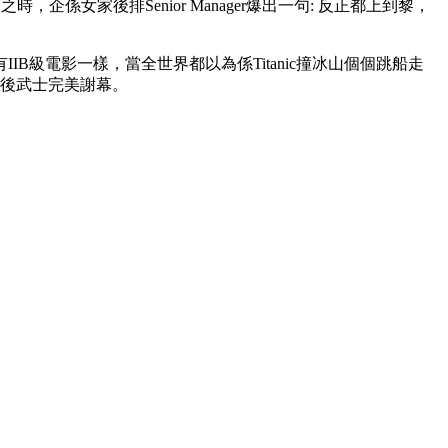
女家後排Senior Manager爆出一句: 反正都上到黎，
級電影一樣，當全世界都以為係Titanic撞冰山個個跳船走
彈，最後武士完美謝幕。