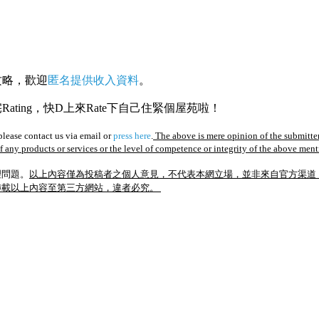
攻略，歡迎
匿名提供收入資料
。
ating，快D上來Rate下自己住緊個屋苑啦！
lease contact us via email or
press here
.
The above is mere opinion of the submitter
of any products or services or the level of competence or integrity of the above men
理問題。
以上內容僅為投稿者之個人意見，不代表本網立場，並非來自官方渠道
轉載以上內容至第三方網站，違者必究。