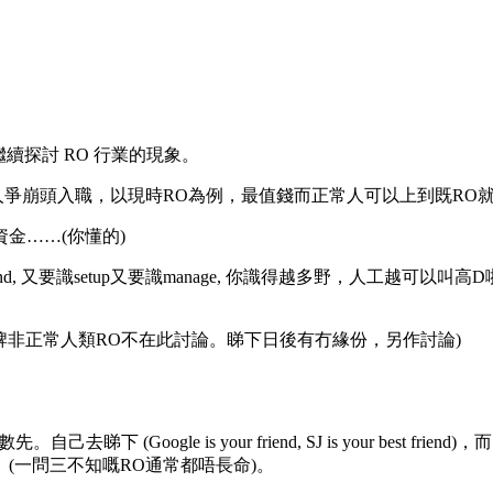
續探討 RO 行業的現象。
爭崩頭入職，以現時RO為例，最值錢而正常人可以上到既RO就係
金……(你懂的)
, Public fund, 又要識setup又要識manage, 你識得越多野，人工越可以叫高
nce，6號牌非正常人類RO不在此討論。睇下日後有冇緣份，另作討論)
去睇下 (Google is your friend, SJ is your be
。(一問三不知嘅RO通常都唔長命)。