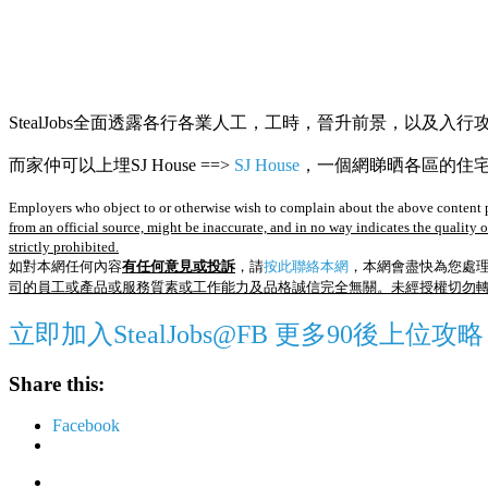
StealJobs全面透露各行各業人工，工時，晉升前景，以及入行
而家仲可以上埋SJ House ==>
SJ House
，一個網睇晒各區的住宅R
Employers who object to or otherwise wish to complain about the above content p
from an official source, might be inaccurate, and in no way indicates the quality 
strictly prohibited.
如對本網任何內容
有任何意見或投訴
，請
按此聯絡本網
，本網會盡快為您處
司的員工或產品或服務質素或工作能力及品格誠信完全無關。未經授權切勿
立即加入StealJobs@FB 更多90後上位攻略
Share this:
Facebook