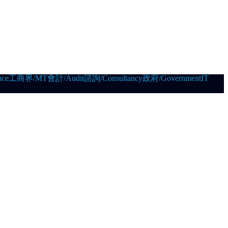
ce
工商界/MT
會計/Audit
諮詢/Consultancy
政府/Government
IT