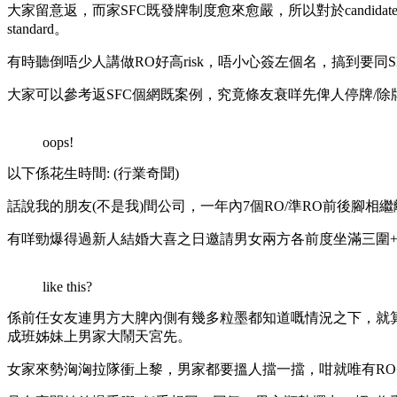
大家留意返，而家SFC既發牌制度愈來愈嚴，所以對於candidat
standard。
有時聽倒唔少人講做RO好高risk，唔小心簽左個名，搞到要同
大家可以參考返SFC個網既案例，究竟條友衰咩先俾人停牌/
oops!
以下係花生時間: (行業奇聞)
話說我的朋友(不是我)間公司，一年內7個RO/準RO前後腳相繼離
有咩勁爆得過新人結婚大喜之日邀請男女兩方各前度坐滿三圍+逐
like this?
係前任女友連男方大脾內側有幾多粒墨都知道嘅情況之下，就
成班姊妹上男家大鬧天宮先。
女家來勢洶洶拉隊衝上黎，男家都要搵人擋一擋，咁就唯有RO+Complian