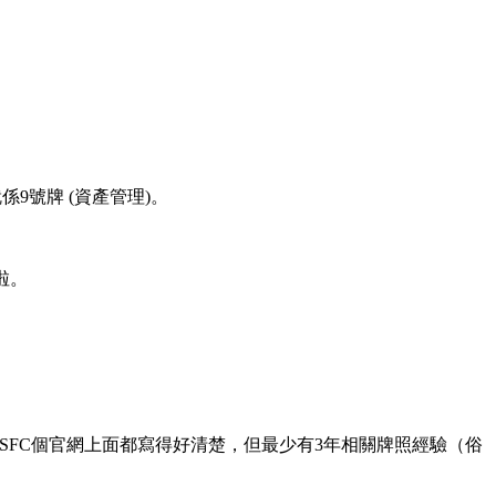
9號牌 (資產管理)。
D啦。
st friend)，而SFC個官網上面都寫得好清楚，但最少有3年相關牌照經驗（俗