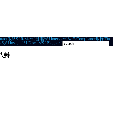
tract 攻略
SJ Review 進階版
SJ Interview!
法律/Compliance
銀行/Finan
-Z)
SJ Insights!
SJ Discuss!
SJ Bloggers!
多八卦