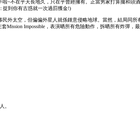
啦~不在乎天長地久，只在乎曾經擁有。正當男家打算擺和頭酒之時，企係
: 捉到你有古惑就一次過罰獲金!)
外太空，但偏偏外星人就係鍾意侵略地球。當然，結局同所有IIB
s演出左套Mission Impossible，表演晒所有危險動作，拆晒所有炸
人。