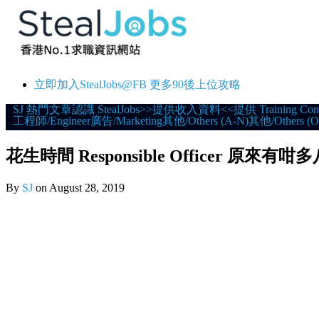
立即加入StealJobs@FB 更多90後上位攻略
Skip
SJ 熱門文章
認識 StealJobs
>>提供收入資料<<
提供 Training Con
工程師/Engineer
廣告/Marketing
其他/Others (A-N)
其他/Others (O
to
content
花生時間 Responsible Officer 原來有咁
By
SJ
on
August 28, 2019