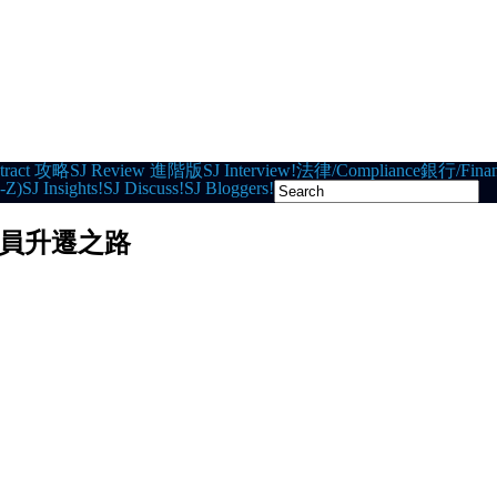
tract 攻略
SJ Review 進階版
SJ Interview!
法律/Compliance
銀行/Finan
-Z)
SJ Insights!
SJ Discuss!
SJ Bloggers!
官員升遷之路