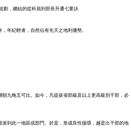
規劃，總結的從科員到部長升遷七要訣
條件，年紀輕者，自然佔有先天之地利優勢。
關朝九晚五可比。如今，凡提拔省部級及以上更高級別干部，必
被派到此一地區或部門。於是，形成良性循環，越是出干部的地