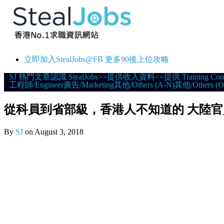
立即加入StealJobs@FB 更多90後上位攻略
Skip
SJ 熱門文章
認識 StealJobs
>>提供收入資料<<
提供 Training Con
工程師/Engineer
廣告/Marketing
其他/Others (A-N)
其他/Others (O
to
content
從科員到省部級，香港人不知道的 大陸
By
SJ
on
August 3, 2018