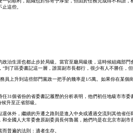
即便一切順利，組織也對你寄予厚望，但由於任務完成得不和諧
不止這些。
政治生涯也都止步於局級。當官至廳局級後，這時候組織部門會從
示，“到了區委書記這一層，誰當副市長都行，很少有人不勝任，
通公務員上升到這些部門黨政一把手的幾率是1/5萬。如果你在某
對時任31個省份的省委書記履歷的分析表明，他們初任地級市市委
的時候升至正省部級。
點退休外，繼續的升遷之路則是進入中央或通過交流到其他省任
，和全國人大常委會原副委員長何魯麗，她們均是在北京市副市
素而普遍的法則：適者生存。