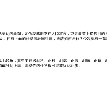
報紙讀到的新聞，定係親戚朋友在大陸當官，或者事業上接觸到的
級，仲有下面的什麼處級同科員，應該如何理解？今次就有一篇超
鳳毛麟角，其中要經過副科、正科、副處、正處、副廳、正廳、
45歲升到正廳，那麼你的仕途很可能將從此止步。