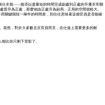
個分水嶺——能否以盡量短的時間完成副處到正處的升遷非常關
副處晉升為正處，那麼他由正處升為副局、正局的空間就較大。
—而關鍵階段一兩年的時間差，則往往意味著這個官員是否能確
越。當然，對於大多數北京官員而言，在仕途上需要更多的耐
人相比你只剩下背影了。