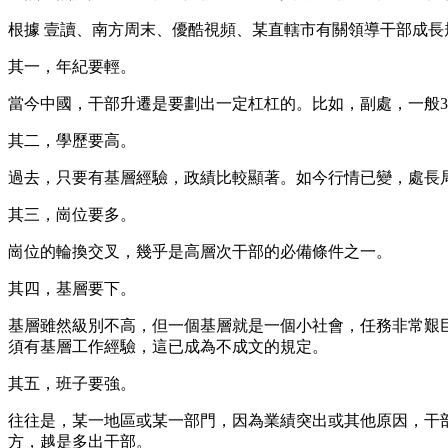
根據 壹讀、南方周末、優酷視頻、某直轄市有關領導干部成
其一，年紀要輕。
當今中國，干部升遷是要劃出一定杠杠的。比如，副處，一般3
其二，學歷要高。
過去，只要有基層經驗，政績比較顯著。如今行情已變，處長
其三，崗位要多。
崗位的輪換交叉，幾乎是高層次干部的必備條件之一。
其四，基層要下。
基層雖然級別不高，但一個基層就是一個小社會，任務非常艱
須有基層工作經驗，這已成為不成文的規定。
其五，班子要強。
往往是，某一地區或某一部門，因為業績突出或其他原因，干
方，越是多出干部。