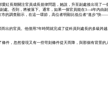
鄯愛紅長期關注官員成長規律問題，她說，升至副處後出現了一
副處。否則，將被落下。通常，如果一個官員能在3—4年內由
京市的調查顯示，在這一環節，高位者明顯比低位者“進步”快—
穎而出的官員。他僅用7年時間就完成了從科員到處長的多級跨
了條件，忽然發現又有一些苛刻條件從天而降，與那個有背景的