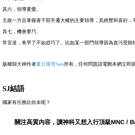
其六，領導要愛。
主政一方且掌握著干部升遷大權的主要領導，其經歷和喜好，
其七，機會要巧。
常言道，來早了不如趕巧了。比如某一部門領導因為貪污受賄
版權歸大神作者
夏日飛雪Sara
所有，任何問題請電郵本網立即
SJ結語
國家有任務比你未呢？
關注高質內容，讀神科又想入行頂級MNC / Ban