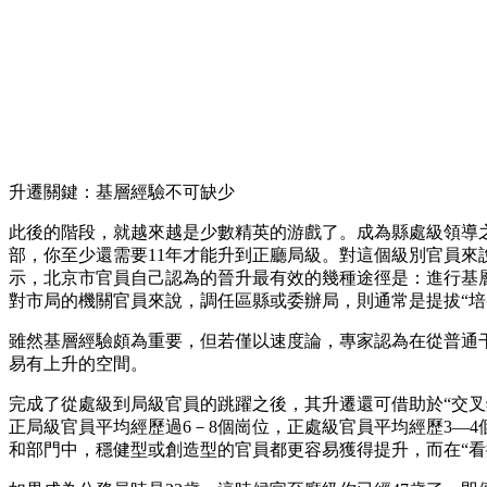
升遷關鍵：基層經驗不可缺少
此後的階段，就越來越是少數精英的游戲了。成為縣處級領導之
部，你至少還需要11年才能升到正廳局級。對這個級別官員
示，北京市官員自己認為的晉升最有效的幾種途徑是：進行基
對市局的機關官員來說，調任區縣或委辦局，則通常是提拔“培
雖然基層經驗頗為重要，但若僅以速度論，專家認為在從普通
易有上升的空間。
完成了從處級到局級官員的跳躍之後，其升遷還可借助於“交
正局級官員平均經歷過6－8個崗位，正處級官員平均經歷3—
和部門中，穩健型或創造型的官員都更容易獲得提升，而在“看