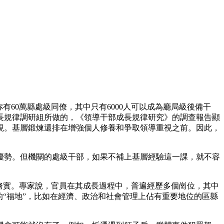
60萬縣處級同僚，其中只有6000人可以成為廳局級後備干
長規律調研組所做的，《領導干部成長規律研究》的調查報告顯
視。基層鍛煉還排在增強個人修養和爭取領導重視之前。因此，
優勢。但機關的處級干部，如果不補上基層經驗這一課，就不容
務實。專家說，官員在其成長過程中，普遍經歷多個崗位，其中
的“福地”，比如在經濟、政治和社會管理上佔有重要地位的區縣