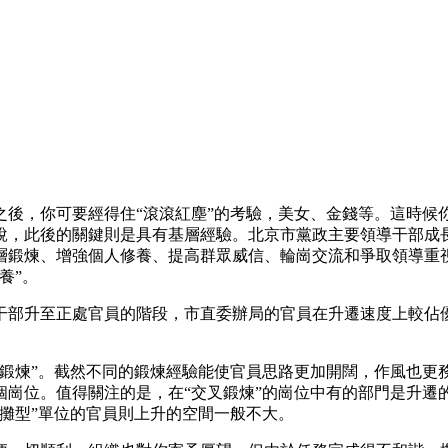
後，你可要經得住“滾滾紅塵”的考驗，美女、金錢等。這時候你有
來說，此後的關鍵則是具有基層經驗。北京市黨政主要領導干部成
層鍛煉、增強個人修養、提高群眾威信、輪崗交流和爭取領導重
養”。
干部升至正處官員的階段，市直委辦局的官員在升遷速度上較佔
叉鍛煉”。截然不同的鍛煉經驗能使官員思路更加開闊，作風也更
4個崗位。值得關注的是，在“交叉鍛煉”的崗位中有的部門是升遷
攤型”單位的官員則上升的空間一般不大。