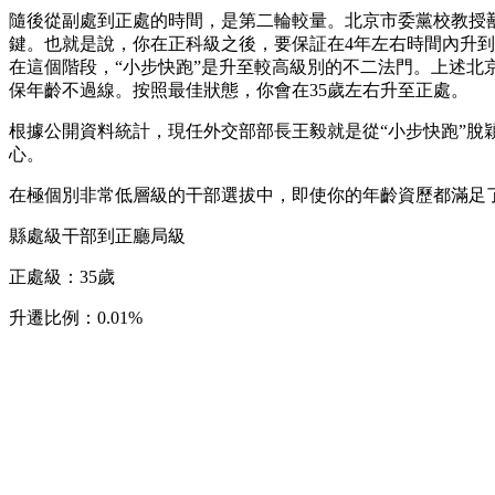
隨後從副處到正處的時間，是第二輪較量。北京市委黨校教授
鍵。也就是說，你在正科級之後，要保証在4年左右時間內升到
在這個階段，“小步快跑”是升至較高級別的不二法門。上述北
保年齡不過線。按照最佳狀態，你會在35歲左右升至正處。
根據公開資料統計，現任外交部部長王毅就是從“小步快跑”脫
心。
在極個別非常低層級的干部選拔中，即使你的年齡資歷都滿足
縣處級干部到正廳局級
正處級：35歲
升遷比例：0.01%