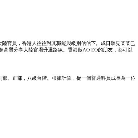
大陸官員，香港人往往對其職能與級別估估下。成日聽見某某已
高質分享大陸官場升遷路線。香港做AO EO的朋友，都可以
副部、正部，八級台階。根據計算，從一個普通科員成長為一位