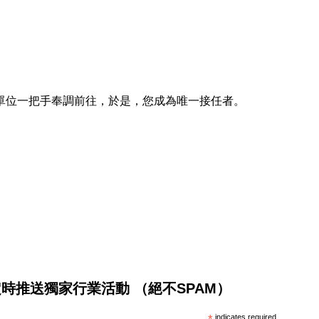
單位一把手奉調前往，於是，您成為唯一接任者。
將不定時推送獨家行業活動 （絕不SPAM）
*
indicates required