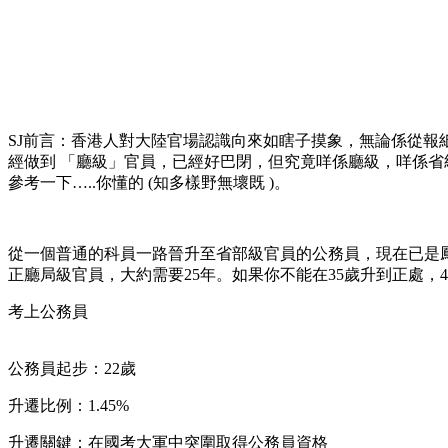
SJ前言：香港人對大陸官場認識向來如瞎子摸象，無論係從
經做到 「廳級」官員，已經好巴閉，但究竟咩係廳級，咩係省
參考一下…..你懂的 (知多樣野無壞既 )。
從一個普通的科員一路晉升至省部級官員的公務員，現在已是
正廳局級官員，大約需要25年。如果你不能在35歲升到正處，
考上公務員
公務員起步：22歲
升遷比例：1.45%
升遷關鍵：在國考大軍中突圍取得公務員資格