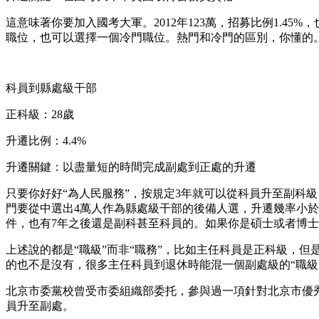
這意味著你要加入國考大軍。2012年123萬，招募比例1.4
職位，也可以選擇一個冷門職位。熱門和冷門的區別，你懂的
科員到縣處級干部
正科級：28歲
升遷比例：4.4%
升遷關鍵：以盡量短的時間完成副處到正處的升遷
只要你好好“為人民服務”，按規定3年就可以從科員升至副科
門要從中選出4萬人作為縣處級干部的後備人選，升遷幾率小於
件，也有7年之後還是副科甚至科員的。如果你是碩士或者博士
上述說的都是“職級”而非“職務”，比如主任科員是正科級，
的也不是沒有，很多主任科員到退休時能混一個副處級的“職級
北京市委黨校曾受市委組織部委托，參與過一項針對北京市優秀
員升至副處。