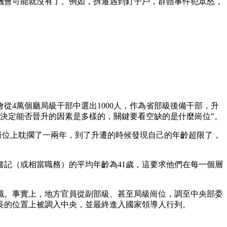
，機會可能就沒有了。例如，拆遷遇到釘子戶，群體事件犯眾怒，
4萬個廳局級干部中選出1000人，作為省部級後備干部，升
但決定能否晉升的因素是多樣的，關鍵要看空缺的是什麼崗位”。
個崗位上耽擱了一兩年，到了升遷的時候發現自己的年齡超限了，
書記（或相當職務）的平均年齡為41歲，這要求他們在每一個層
職。事實上，地方官員從副部級、甚至局級崗位，調至中央部委
長的位置上被調入中央，並最終進入國家領導人行列。