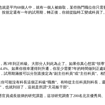
5%，也就是平均68個人中，就有一個人被錄取，某些熱門職位你只
。按規定還有一年的試用期，轉正後，你就從臨時工變成科員了
級，再3年到正科級。大部分人到此為止了。如果你真心想當“領導
4.4%。如果你很幸運得到升遷，你至少需要7年的時間做到正處
，試用期滿後可以分別直接定為“副主任科員”或“主任科員”。
但是你可能沒有科長這個正科級“職務”。有時從主任科員到科長
”，也就到頭了，這就是所謂“天花板干部”。
官員成長規律的研究課題，這項研究調查了200名北京優秀局、