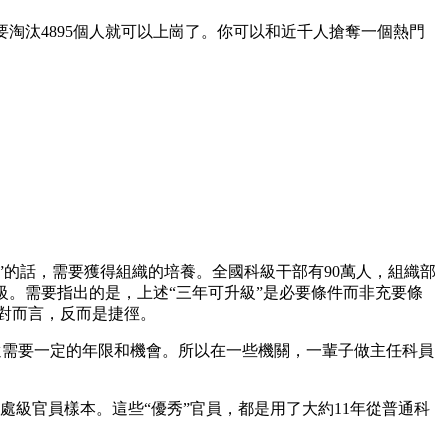
需要淘汰4895個人就可以上崗了。你可以和近千人搶奪一個熱門
。
”的話，需要獲得組織的培養。全國科級干部有90萬人，組織部
級。需要指出的是，上述“三年可升級”是必要條件而非充要條
相對而言，反而是捷徑。
，還需要一定的年限和機會。所以在一些機關，一輩子做主任科員
處級官員樣本。這些“優秀”官員，都是用了大約11年從普通科