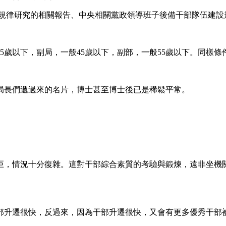
長規律研究的相關報告、中央相關黨政領導班子後備干部隊伍建設
5歲以下，副局，一般45歲以下，副部，一般55歲以下。同樣
局長們遞過來的名片，博士甚至博士後已是稀鬆平常。
巨，情況十分復雜。這對干部綜合素質的考驗與鍛煉，遠非坐機
部升遷很快，反過來，因為干部升遷很快，又會有更多優秀干部