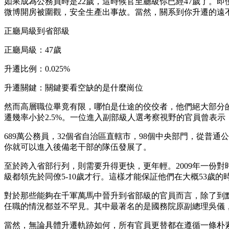
如果成為公務員時是22歲，這時候官至廳級你已經47歲了。
微博開房被圍觀，安全生產出事故。當然，關系到你升遷的遠
正廳局級到省部級
正廳局級：47歲
升遷比例：0.025%
升遷關鍵：關鍵要看空缺的是什麼崗位
然而高層職位畢竟有限，哪怕是仕途的佼佼者，他們絕大部分的
遷幾率小於2.5%。一位進入副部級人選考察視野的官員曾表
689萬公務員，32個省自治區直轄市，98個中央部門，從普
你就可以進入後備老干部的隊伍發展了。
至於跨入省部行列，則需要升得更快，更年輕。2009年一份
級都領先於同僚5-10歲才行。這樣才能保証他們在大概53歲
對於那些能夠在千軍萬馬中晉升到省部級的官員而言，除了到
任職的情況都並不罕見。其中最著名的是國務院原副總理吳儀
當然，無論具體升遷軌跡如何，所有官員更替都在遵循一條朴