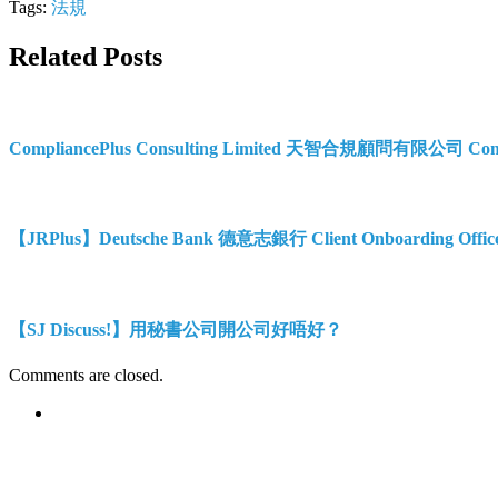
Tags:
法規
Related Posts
CompliancePlus Consulting Limited 天智合規顧問有限公司 Compl
【JRPlus】Deutsche Bank 德意志銀行 Client Onboarding Offic
【SJ Discuss!】用秘書公司開公司好唔好？
Comments are closed.