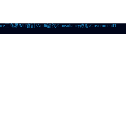
ce
工商界/MT
會計/Audit
諮詢/Consultancy
政府/Government
IT