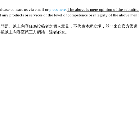
lease contact us via email or
press here
.
The above is mere opinion of the submitter
of any products or services or the level of competence or integrity of the above men
理問題。
以上內容僅為投稿者之個人意見，不代表本網立場，並非來自官方渠道
轉載以上內容至第三方網站，違者必究。