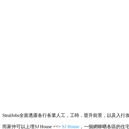
StealJobs全面透露各行各業人工，工時，晉升前景，以及入行
而家仲可以上埋SJ House ==>
SJ House
，一個網睇晒各區的住宅R