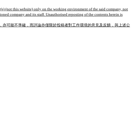
(s) (not this website) only on the working environment of the said company, not
tioned company and its staff. Unauthorised reposting of the contents herein is
，亦可能不準確，而評論亦僅限於投稿者對工作環境的意見及反饋，與上述公