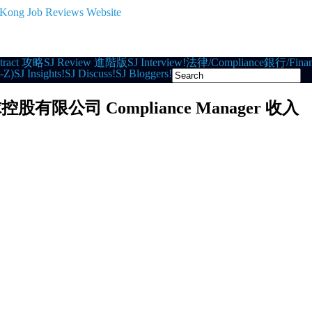
tract 攻略
SJ Review 進階版
SJ Interview!
法律/Compliance
銀行/Finan
-Z)
SJ Insights!
SJ Discuss!
SJ Bloggers!
康宏環球控股有限公司 Compliance Manager 收入