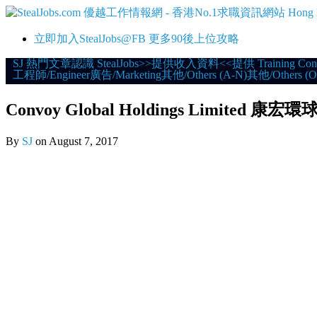
立即加入StealJobs@FB 更多90後上位攻略
Skip
SJ 熱門文章
認識 StealJobs
>>提供收入資料<<
提供 Training Con
工程師/Engineer
廣告/Marketing
其他/Others (A-N)
其他/Others (O
to
content
Convoy Global Holdings Limited 
By
SJ
on
August 7, 2017