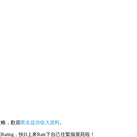
攻略，歡迎
匿名提供收入資料
。
ating，快D上來Rate下自己住緊個屋苑啦！