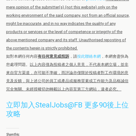
mere opinion of the submitter(s) (not this website) only on the
working environment of the said company, not from an official source,
might be inaccurate, and in no way indicates the quality of any
products or services or the level of competence or integrity of the
above mentioned company and its staff. Unauthorised reposting of
the contents herein is strictly prohibited.
如對本網任何內容
有任何意見或投訴
，請
按此聯絡本網
，本網會盡快為
您處理問題。
以上內容僅為投稿者之個人意見，不代表本網立場，並非
來自官方渠道，亦可能不準確，而評論亦僅限於投稿者對工作環境的意
見及反饋，與上述公司的員工或產品或服務質素或工作能力及品格誠信
完全無關。未經授權切勿轉載以上內容至第三方網站，違者必究。
立即加入StealJobs@FB 更多90後上位
攻略
Share this: