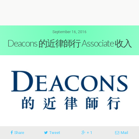
September 16, 2016
Deacons 的近律師行 Associate 收入
Share
Tweet
+ 1
Mail