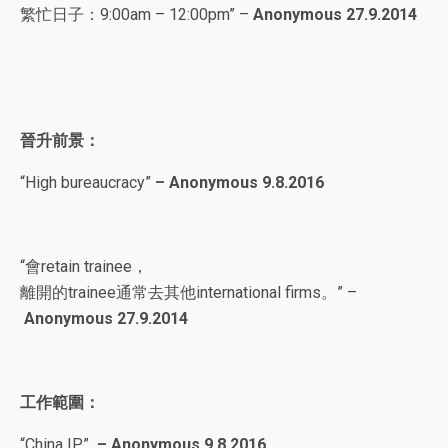
繁忙日子：9:00am – 12:00pm” –
Anonymous 27.9.2014
晉升前景：
“
High bureaucracy”
–
Anonymous 9
.8
.2016
“會retain trainee，
離開的trainee通常去其他international firms。” –
Anonymous 27.9.2014
工作範圍：
“
China IP”
–
Anonymous 9
.8
.2016