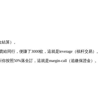
現金結算）。
給同行，便賺了3000蚊，這就是leverage（槓杆交易）。
按照50%落全訂，這就是margin-call（追繳保證金）。