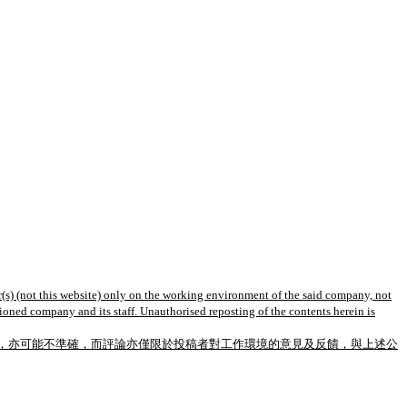
(s) (not this website) only on the working environment of the said company, not
tioned company and its staff. Unauthorised reposting of the contents herein is
，亦可能不準確，而評論亦僅限於投稿者對工作環境的意見及反饋，與上述公