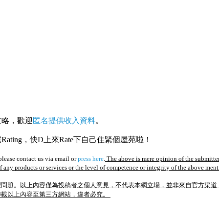
攻略，歡迎
匿名提供收入資料
。
ating，快D上來Rate下自己住緊個屋苑啦！
lease contact us via email or
press here
.
The above is mere opinion of the submitter
of any products or services or the level of competence or integrity of the above men
理問題。
以上內容僅為投稿者之個人意見，不代表本網立場，並非來自官方渠道
轉載以上內容至第三方網站，違者必究。