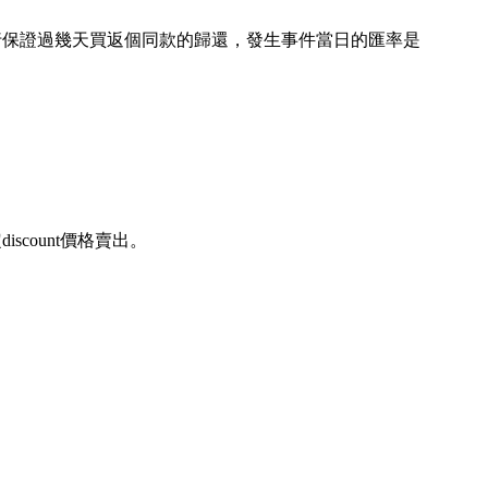
和同行保證過幾天買返個同款的歸還，發生事件當日的匯率是
scount價格賣出。