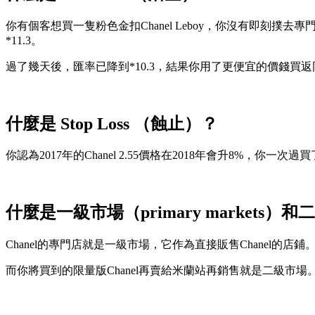
你有個客想買一隻粉色金扣Chanel Leboy，你沒有即
*11.3。
過了幾天後，匯率已降到*10.3，結果你用了更便宜的價錢買返同
什麼是 Stop Loss （蝕止）？
你認為2017年的Chanel 2.55價格在2018年會升8%，你一
什麼是一級市場（primary markets）和二級
Chanel的專門店就是一級市場，它作為直接販售Chanel的店鋪
而你將買到的限量版Chanel再賣給米蘭站再銷售就是二級市場