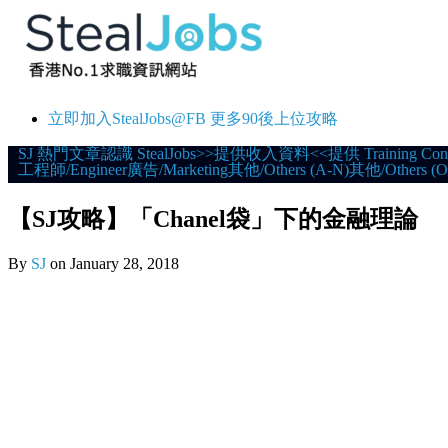
立即加入StealJobs@FB 更多90後上位攻略
Skip
SJ 熱門文章
認識 StealJobs
>>提供收入資料<<
提供 Training Con
工程師/Engineer
廣告/Marketing
其他/Others (A-N)
其他/Others (O
to
content
【SJ攻略】「Chanel袋」下的金融理論
By
SJ
on
January 28, 2018