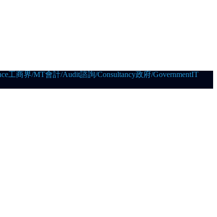
ce
工商界/MT
會計/Audit
諮詢/Consultancy
政府/Government
IT