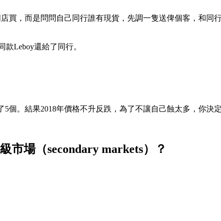
刻撲去專門店買，而是問問自己同行誰有現貨，先調一隻送俾個客，
款Leboy還給了同行。
次過買了5個。結果2018年價格不升反跌，為了不讓自己蝕太多，你決定di
市場（secondary markets）？
。
。