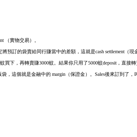
ment （實物交易）。
的袋賣給同行賺當中的差額，這就是cash settlement（
，再轉賣賺3000蚊。結果你只用了5000蚊deposit，直接轉賣
，這個就是金融中的 margin（保證金）。Sales後來訂到了，叫你