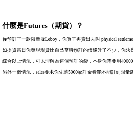
什麼是Futures（期貨）？
你預訂了一款限量版Leboy，你買了再賣出去叫 physical settle
如提貨當日你發現現貨比自己當時預訂的價錢升了不少，你決定將預訂
綜合以上情況，可以理解為這個預訂的袋，本身你需要用40000蚊買下
另外一個情況，sales要求你先落5000蚊訂金看能不能訂到限量版袋