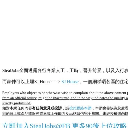
StealJobs全面透露各行各業人工，工時，晉升前景，以及入行
而家仲可以上埋SJ House ==>
SJ House
，一個網睇晒各區的住宅R
Employers who object to or otherwise wish to complain about the above content p
from an official source, might be inaccurate, and in no way indicates the quality 
strictly prohibited.
如對本網任何內容
有任何意見或投訴
，請
按此聯絡本網
，本網會盡快為您處
司的員工或產品或服務質素或工作能力及品格誠信完全無關。未經授權切勿
立即加入StealJobs@FB 更多90後上位攻略