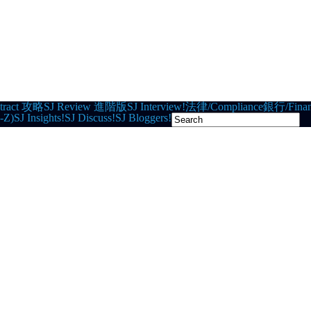
tract 攻略
SJ Review 進階版
SJ Interview!
法律/Compliance
銀行/Finan
-Z)
SJ Insights!
SJ Discuss!
SJ Bloggers!