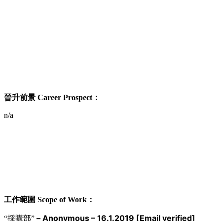
晉升前景 Career Prospect：
n/a
工作範圍 Scope of Work：
– Anonymous – 16.1.2019
[Email verified]
“採購部”