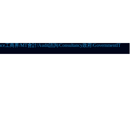
ce
工商界/MT
會計/Audit
諮詢/Consultancy
政府/Government
IT