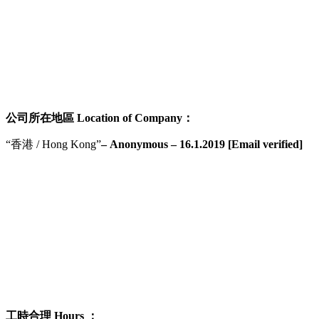
公司所在地區 Location of Company：
“香港 / Hong Kong”
– Anonymous – 16.1.2019 [Email verified]
工時合理 Hours ：