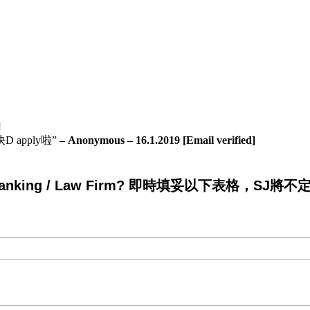
]
apply啦”
– Anonymous – 16.1.2019 [Email verified]
king / Law Firm? 即時填妥以下表格，SJ