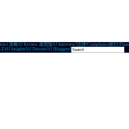
tract 攻略
SJ Review 進階版
SJ Interview!
法律/Compliance
銀行/Finan
-Z)
SJ Insights!
SJ Discuss!
SJ Bloggers!