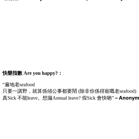
快樂指數 Are you happy?：
“遍地老seafood
只要一講野，就算係傾公事都要鬧 (除非你係得寵嘅老seafood)
– Anonym
真Sick 不能leave。想攞Annual leave? 假Sick 會快啲”