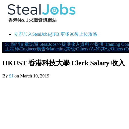
立即加入StealJobs@FB 更多90後上位攻略
Skip
SJ 熱門文章
認識 StealJobs
>>提供收入資料<<
提供 Training Con
工程師/Engineer
廣告/Marketing
其他/Others (A-N)
其他/Others (O
to
content
HKUST 香港科技大學 Clerk Salary 收入
By
SJ
on
March 10, 2019