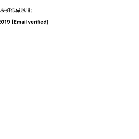
準時收工要好似做賊咁)
.2019
[Email verified]