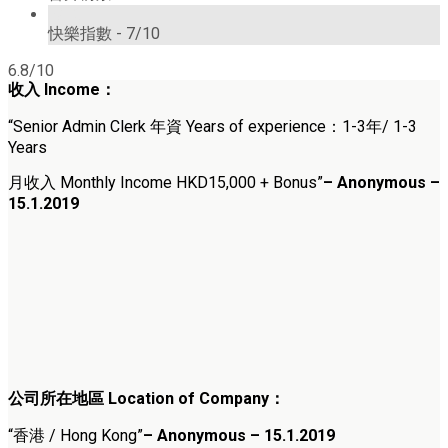
7/10
快樂指數 -
7/10
6.8/10
收入 Income：
“Senior Admin Clerk 年資 Years of experience：1-3年/ 1-3
Years
月收入 Monthly Income HKD15,000 + Bonus”
– Anonymous –
15.1.2019
公司所在地區 Location of Company：
“香港 / Hong Kong”
– Anonymous – 15.1.2019