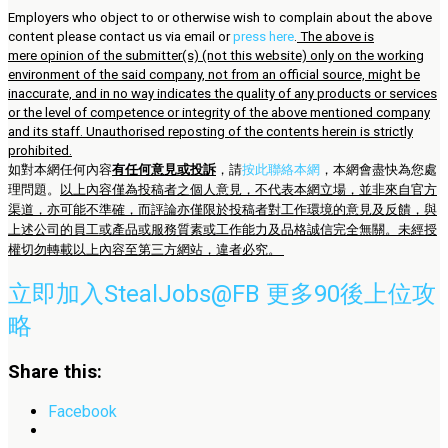
Employers who object to or otherwise wish to complain about the above
content please contact us via email or
press here
.
The above is
mere opinion of the submitter(s) (not this website) only on the working
environment of the said company, not from an official source, might be
inaccurate, and in no way indicates the quality of any products or services
or the level of competence or integrity of the above mentioned company
and its staff. Unauthorised reposting of the contents herein is strictly
prohibited.
如對本網任何內容
有任何意見或投訴
，請
按此聯絡本網
，本網會盡快為您處
理問題。
以上內容僅為投稿者之個人意見，不代表本網立場，並非來自官方
渠道，亦可能不準確，而評論亦僅限於投稿者對工作環境的意見及反饋，與
上述公司的員工或產品或服務質素或工作能力及品格誠信完全無關。未經授
權切勿轉載以上內容至第三方網站，違者必究。
立即加入StealJobs@FB 更多90後上位攻
略
Share this:
Facebook