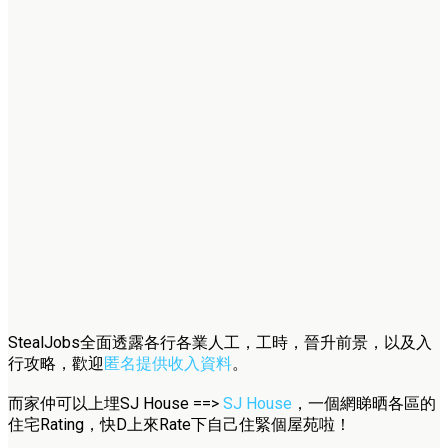
StealJobs全面透露各行各業人工，工時，晉升前景，以及入
行攻略，歡迎
匿名提供收入資料
。
而家仲可以上埋SJ House ==>
SJ House
，一個網睇晒各區的
住宅Rating，快D上來Rate下自己住緊個屋苑啦！