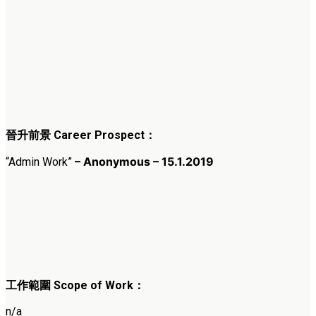
晉升前景 Career Prospect：
– Anonymous – 15.1.2019
“Admin Work”
工作範圍 Scope of Work：
n/a