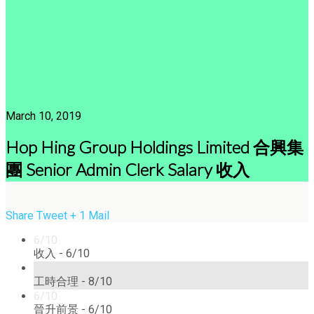
March 10, 2019
Hop Hing Group Holdings Limited 合興集
團 Senior Admin Clerk Salary 收入
Share
Tweet
+ 1
Mail
6/10
收入 -
6/10
8/10
工時合理 -
8/10
6/10
晉升前景 -
6/10