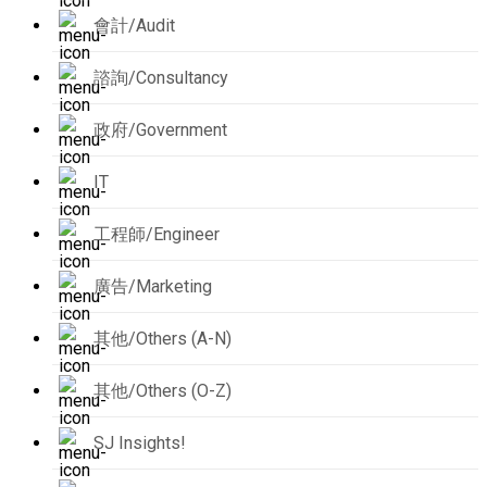
會計/Audit
諮詢/Consultancy
政府/Government
IT
工程師/Engineer
廣告/Marketing
其他/Others (A-N)
其他/Others (O-Z)
SJ Insights!