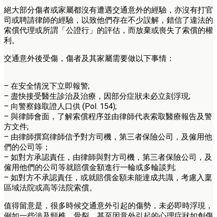
絕大部分傷者或家屬都沒有遭遇交通意外的經驗，亦沒有打官
司或聘請律師的經驗，以致他們存在不少誤解，錯信了違法的
索償代理或所謂「公證行」的評估，而放棄或喪失了索償的權
利。
交通意外後受傷，傷者及其家屬需要做以下事情：
– 在安全情況下立即報警;
– 盡快接受醫生診治及治療，因部分症狀未必立刻浮現;
– 向警察錄取證人口供 (Pol. 154);
– 與律師會面，了解索償程序並由律師代表索取醫療報告及警
方文件;
– 由律師撰寫律師信予對方司機，第三者保險公司，及僱用他
們的公司等；
– 如對方承認責任，由律師與對方司機，第三者保險公司，及
僱用他們的公司等就賠償金額進行一輪或多輪談判;
– 如對方不承認責任，或就賠償金額未能達成共識，考慮入稟
區域法院或高等法院索償。
值得留意是，很多時候交通意外引起的傷勢，未必即時浮現，
例如一些涉及頸椎，骨裂，甚至因意外引起的心理症狀如創傷