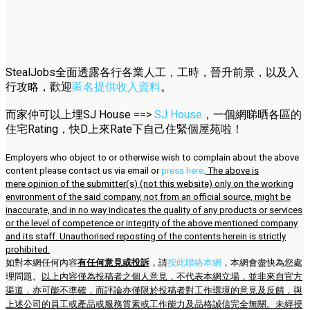
StealJobs全面透露各行各業人工，工時，晉升前景，以及入
行攻略，歡迎
匿名提供收入資料
。
而家仲可以上埋SJ House ==>
SJ House
，一個網睇晒各區的
住宅Rating，快D上來Rate下自己住緊個屋苑啦！
Employers who object to or otherwise wish to complain about the above
content please contact us via email or
press here
.
The above is
mere opinion of the submitter(s) (not this website) only on the working
environment of the said company, not from an official source, might be
inaccurate, and in no way indicates the quality of any products or services
or the level of competence or integrity of the above mentioned company
and its staff. Unauthorised reposting of the contents herein is strictly
prohibited.
如對本網任何內容
有任何意見或投訴
，請
按此聯絡本網
，本網會盡快為您處
理問題。
以上內容僅為投稿者之個人意見，不代表本網立場，並非來自官方
渠道，亦可能不準確，而評論亦僅限於投稿者對工作環境的意見及反饋，與
上述公司的員工或產品或服務質素或工作能力及品格誠信完全無關。未經授