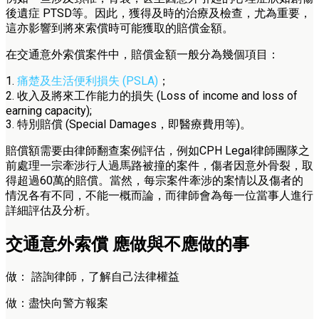
後遺症 PTSD等。因此，獲得及時的治療及檢查，尤為重要，
這亦影響到將來索償時可能獲取的賠償金額。
在交通意外索償案件中，賠償金額一般分為幾個項目：
1.
痛楚及生活便利損失 (PSLA)
；
2. 收入及將來工作能力的損失 (Loss of income and loss of
earning capacity);
3. 特別賠償 (Special Damages，即醫療費用等)。
賠償額需要由律師翻查案例評估，例如CPH Legal律師團隊之
前處理一宗牽涉行人過馬路被撞的案件，傷者因意外骨裂，取
得超過60萬的賠償。當然，每宗案件牽涉的案情以及傷者的
情況各有不同，不能一概而論，而律師會為每一位當事人進行
詳細評估及分析。
交通意外索償 應做與不應做的事
做： 諮詢律師，了解自己法律權益
做：盡快向警方報案