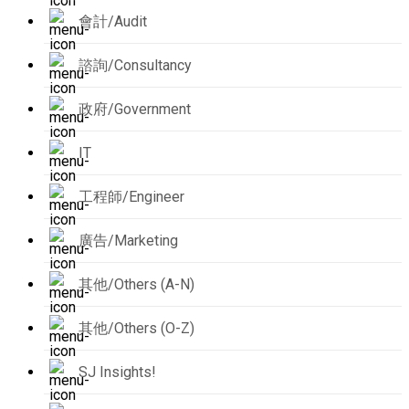
會計/Audit
諮詢/Consultancy
政府/Government
IT
工程師/Engineer
廣告/Marketing
其他/Others (A-N)
其他/Others (O-Z)
SJ Insights!