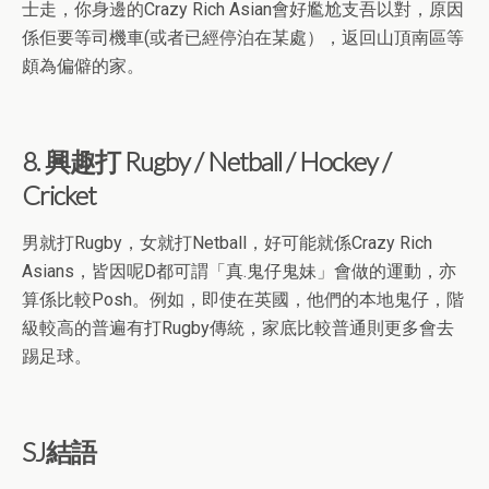
士走，你身邊的Crazy Rich Asian會好尷尬支吾以對，原因
係佢要等司機車(或者已經停泊在某處），返回山頂南區等
頗為偏僻的家。
8. 興趣打 Rugby / Netball / Hockey /
Cricket
男就打Rugby，女就打Netball，好可能就係Crazy Rich
Asians，皆因呢D都可謂「真.鬼仔鬼妹」會做的運動，亦
算係比較Posh。例如，即使在英國，他們的本地鬼仔，階
級較高的普遍有打Rugby傳統，家底比較普通則更多會去
踢足球。
SJ結語