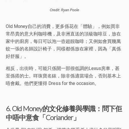
Credit: Ryan Poole
Old Money自己的消費，更多係花在「體驗」，例如買非
常昂貴的意大利咖啡機，及非洲直送的頂級咖啡豆，放在
家中的廚房，每日可以泡一壺超靚咖啡；又例如會買幾萬
蚊一張的名師設計椅子，同樣都係放在家裡，因為「真係
好舒服」。
相反，出街時，可能只係開一部很低調的Lexus房車，甚
至係搭的士。咩珠寶名錶，除非係適當場合，否則基本上
唔會戴。他們更懂得 Dress for the occasion。
6. Old Money的文化修養與學識：問下佢
中唔中意食「Coriander」