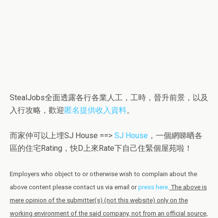
StealJobs全面透露各行各業人工，工時，晉升前景，以及
入行攻略，歡迎
匿名提供收入資料
。
而家仲可以上埋SJ House ==>
SJ House
，一個網睇晒各
區的住宅Rating，快D上來Rate下自己住緊個屋苑啦！
Employers who object to or otherwise wish to complain about the
above content please contact us via email or
press here
.
The above is
mere opinion of the submitter(s) (not this website) only on the
working environment of the said company, not from an official source,