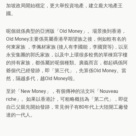
加坡政局開始穩定，更大舉投資地產，建立龐大地產王
國。
呢個就係典型的亞洲版「Old Money」。場景換到香港，
Old Money主要係英屬香港早期望族之後，例如較有名的
何東家族 ，李佩材家族 (後人有李國能，李國寶等)，以至
永安集團的郭氏家族，以及中上環很多較舊的單棟寫字樓
的持有家族，都係屬於呢個種類。廣義而言，都起碼係阿
爺個代已經發跡，即「第三代」，先算係Old Money。當
然，隔越多代，越Old Money啦。
至於「New Money」，有個傳神的法文叫「Nouveau
riche」。如果以香港計，可粗略概括為「第二代」，即從
自己父親先開始發跡，常見例子有80年代上大陸開工廠發
達的一代人。