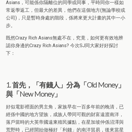
Asians，可能係你隔離位的同學或同事，平時同你一樣如
常返學返工，但最大的差異，他們在這個地方(無論學校或
公司)，只是暫時身處的階段，係將來更大計畫的其中一小
步。
既然Crazy Rich Asians無處不在，究竟，如何更有效地辨
認你身邊的Crazy Rich Asians? 今次SJ同大家好好探討
下：
1. 首先，「有錢人」分為「Old Money」
與「New Money」
好似電影裡面的男主角，家族早在一百多年前的晚清，已
經係中國的地方望族，成族人帶同可觀的財富遠渡南洋，
落戶當時的大英帝國遠東殖民據點，在星加坡仲係沼澤與
荒野時，已經開始做極好「利錢」的南洋貿易，後來當星