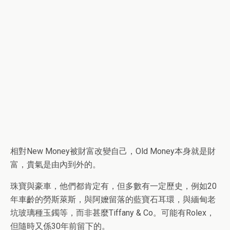
相對New Money被財富改變自己，Old Money本身就是財
富，貴氣是由內到外的。
珠寶與豪車，他們都肯定有，但多數有一定歷史，例如20
年車齡的勞斯萊斯，與阿嬤留落的藍寶石耳環，與緬甸老
坑玻璃種玉鐲等，而非甚麼Tiffany & Co。可能有Rolex，
但隨時又係30年前留下的。