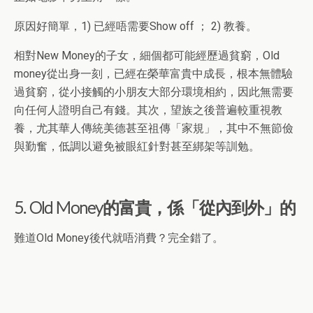
原因好簡單，1) 已經唔需要Show off ； 2) 教養。
相對New Money的子女，細個都可能經歷過貧窮，Old
money從出身一刻，已經在榮華富貴中成長，根本無體驗
過貧窮，從小接觸的小朋友大部分環境相約，因此無需要
向任何人證明自己有錢。其次，望族之後普遍較重視教
養，尤其華人傳統美德甚至祖傳「家規」，其中不無節儉
與勤奮，低調以避免被眼紅針對甚至綁架等訓勉。
5. Old Money的富貴，係「從內到外」的
難道Old Money後代就唔消費？完全錯了。