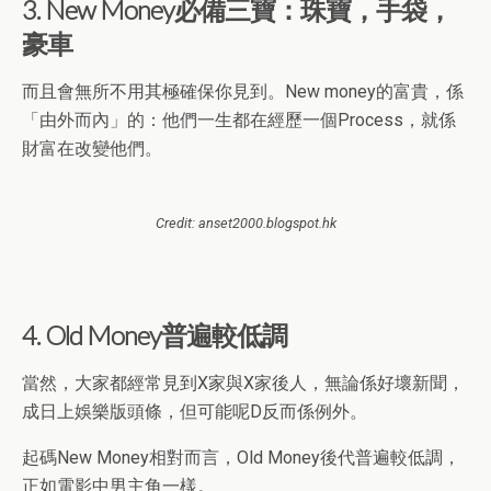
3. New Money必備三寶：珠寶，手袋，
豪車
而且會無所不用其極確保你見到。New money的富貴，係
「由外而內」的：他們一生都在經歷一個Process，就係
財富在改變他們。
Credit: anset2000.blogspot.hk
4. Old Money普遍較低調
當然，大家都經常見到X家與X家後人，無論係好壞新聞，
成日上娛樂版頭條，但可能呢D反而係例外。
起碼New Money相對而言，Old Money後代普遍較低調，
正如電影中男主角一樣。