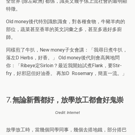
全世界 (除左歐洲) 都係，識英文幾乎係上流社會的最明顯
特徵。
Old money後代特別識飲識食，對各種食物，牛豬羊肉的
部位，蔬菜甚至香草的英文詞彙之多，甚至多過好多廚
師。
同樣煎了牛扒，New money子女會講：「我尋日煮牛扒，
落左D Herbs，好香。」 Old money後代則會高興地問
你：「Ribeye定Sirloin？最近我開始試煮Flank，要Stir-
fry，好邪惡但好油香。 再加D Rosemary，簡直一流。」
7. 無論新舊都好，放學放工都會好鬼崇
Credit: Internet
放學放工時，當幾個同學同事，幾個去搭地鐵，部分搭巴