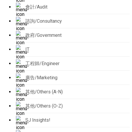
會計/Audit
諮詢/Consultancy
政府/Government
IT
工程師/Engineer
廣告/Marketing
其他/Others (A-N)
其他/Others (O-Z)
SJ Insights!