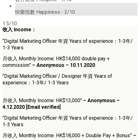
2/10
快樂指數 Happiness -
2/10
1.5/10
收入 Income：
“Digital Marketing Officer 年資 Years of experience：1-3年/
1-3 Years
月收入 Monthly Income: HK$14,000 double pay +
commission”
– Anonymous – 10.11.2020
“Digital Marketing Officer / Designer 年資 Years of
experience：1-3年/ 1-3 Years
月收入 Monthly Income: HK$13,000″
– Anonymous –
4.12.2020
[Email verified
]
“Digital Marketing Officer 年資 Years of experience：1-3年/
1-3 Years
月收入 Monthly Income: HK$18,000 + Double Pay + Bonus”
–