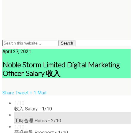
April 27, 2021
Noble Storm Limited Digital Marketing
Officer Salary 收入
Share
Tweet
+ 1
Mail
1/10
收入 Salary -
1/10
2/10
工時合理 Hours -
2/10
1/10
晉升前景 Prospect -
1/10