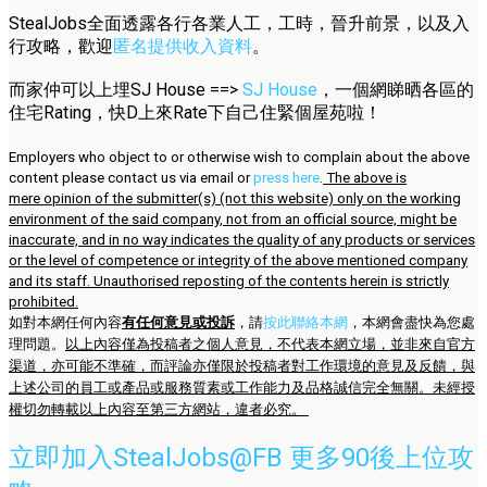
StealJobs全面透露各行各業人工，工時，晉升前景，以及入
行攻略，歡迎
匿名提供收入資料
。
而家仲可以上埋SJ House ==>
SJ House
，一個網睇晒各區的
住宅Rating，快D上來Rate下自己住緊個屋苑啦！
Employers who object to or otherwise wish to complain about the above
content please contact us via email or
press here
.
The above is
mere opinion of the submitter(s) (not this website) only on the working
environment of the said company, not from an official source, might be
inaccurate, and in no way indicates the quality of any products or services
or the level of competence or integrity of the above mentioned company
and its staff. Unauthorised reposting of the contents herein is strictly
prohibited.
如對本網任何內容
有任何意見或投訴
，請
按此聯絡本網
，本網會盡快為您處
理問題。
以上內容僅為投稿者之個人意見，不代表本網立場，並非來自官方
渠道，亦可能不準確，而評論亦僅限於投稿者對工作環境的意見及反饋，與
上述公司的員工或產品或服務質素或工作能力及品格誠信完全無關。未經授
權切勿轉載以上內容至第三方網站，違者必究。
立即加入StealJobs@FB 更多90後上位攻