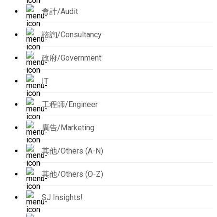
會計/Audit
諮詢/Consultancy
政府/Government
IT
工程師/Engineer
廣告/Marketing
其他/Others (A-N)
其他/Others (O-Z)
SJ Insights!