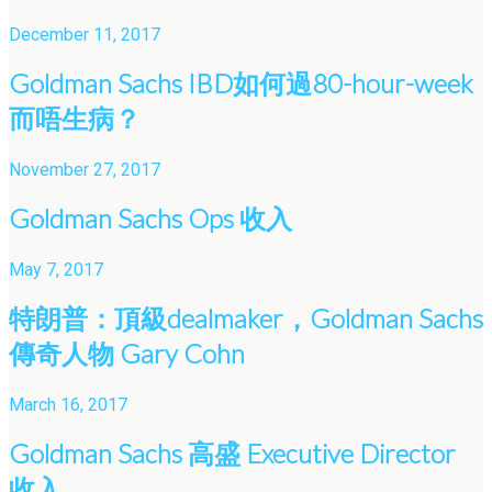
December 11, 2017
Goldman Sachs IBD如何過80-hour-week
而唔生病？
November 27, 2017
Goldman Sachs Ops 收入
May 7, 2017
特朗普：頂級dealmaker，Goldman Sachs
傳奇人物 Gary Cohn
March 16, 2017
Goldman Sachs 高盛 Executive Director
收入