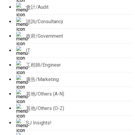
會計/Audit
諮詢/Consultancy
政府/Government
IT
工程師/Engineer
廣告/Marketing
其他/Others (A-N)
其他/Others (O-Z)
SJ Insights!