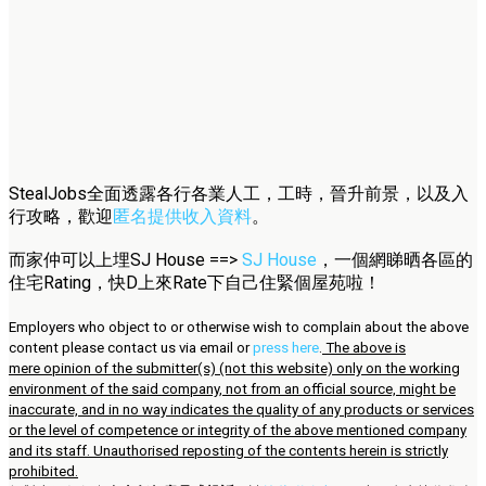
StealJobs全面透露各行各業人工，工時，晉升前景，以及入
行攻略，歡迎
匿名提供收入資料
。
而家仲可以上埋SJ House ==>
SJ House
，一個網睇晒各區的
住宅Rating，快D上來Rate下自己住緊個屋苑啦！
Employers who object to or otherwise wish to complain about the above
content please contact us via email or
press here
.
The above is
mere opinion of the submitter(s) (not this website) only on the working
environment of the said company, not from an official source, might be
inaccurate, and in no way indicates the quality of any products or services
or the level of competence or integrity of the above mentioned company
and its staff. Unauthorised reposting of the contents herein is strictly
prohibited.