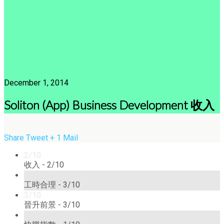
December 1, 2014
Soliton (App) Business Development 收入
Share
Tweet
+ 1
Mail
2/10
收入 -
2/10
3/10
工時合理 -
3/10
3/10
晉升前景 -
3/10
1/10