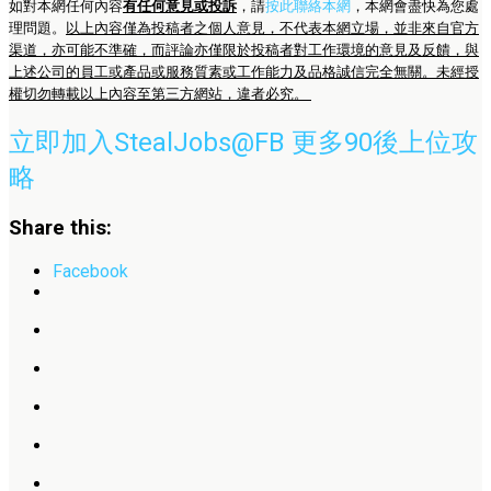
如對本網任何內容
有任何意見或投訴
，請
按此聯絡本網
，本網會盡快為您處
理問題。
以上內容僅為投稿者之個人意見，不代表本網立場，並非來自官方
渠道，亦可能不準確，而評論亦僅限於投稿者對工作環境的意見及反饋，與
上述公司的員工或產品或服務質素或工作能力及品格誠信完全無關。未經授
權切勿轉載以上內容至第三方網站，違者必究。
立即加入StealJobs@FB 更多90後上位攻
略
Share this:
Facebook