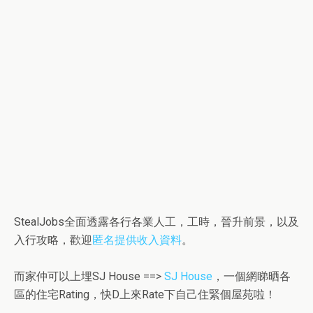
StealJobs全面透露各行各業人工，工時，晉升前景，以及
入行攻略，歡迎
匿名提供收入資料
。
而家仲可以上埋SJ House ==>
SJ House
，一個網睇晒各
區的住宅Rating，快D上來Rate下自己住緊個屋苑啦！