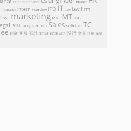
cs
engineer
HR
iance
corporate finance
finance
IT
k
IPO
law firm
intern
interview
Law
insurance
marketing
MT
legal
MNC
NGO
TC
Sales
egal
PCLL
solicitor
programmer
nee
投行
客服
審計
創業
律師
文員
面試
工程師
科技
成功