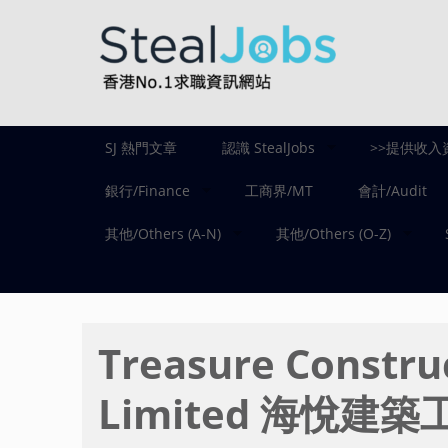
SJ 熱門文章
認識 StealJobs
>>提供收入
銀行/Finance
工商界/MT
會計/Audit
其他/Others (A-N)
其他/Others (O-Z)
Treasure Constru
Limited 海悅建