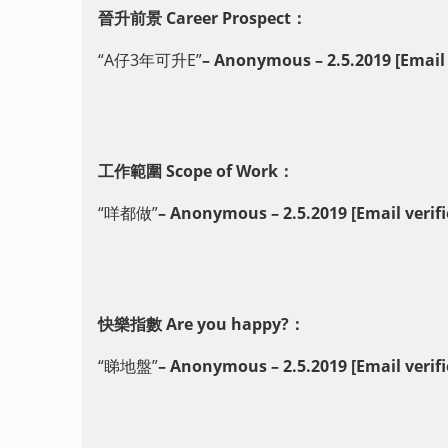
晉升前景 Career Prospect：
“A仔3年可升E”
– Anonymous – 2.5.2019 [Email 
工作範圍 Scope of Work：
“咩都做”
– Anonymous – 2.5.2019 [Email verifi
快樂指數 Are you happy?：
“睇地盤”
– Anonymous – 2.5.2019 [Email verifi