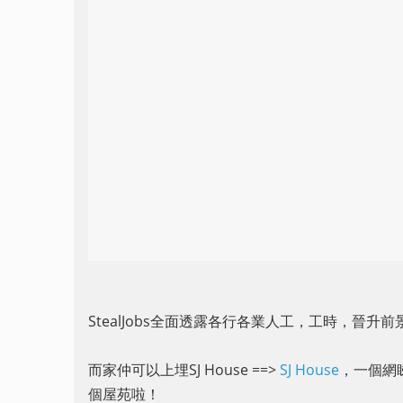
StealJobs全面透露各行各業人工，工時，晉升
而家仲可以上埋SJ House ==>
SJ House
，一個網睇
個屋苑啦！