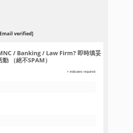
mail verified]
Banking / Law Firm? 即時填妥
動 （絕不SPAM）
*
indicates required