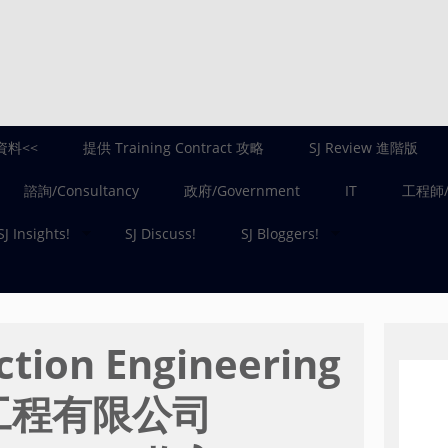
資料<<
提供 Training Contract 攻略
SJ Review 進階版
諮詢/Consultancy
政府/Government
IT
工程師/E
SJ Insights!
SJ Discuss!
SJ Bloggers!
ction Engineering
築工程有限公司