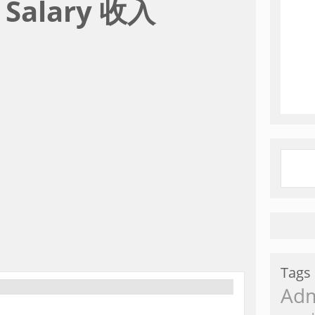
r Salary 收入
Tags
Ad