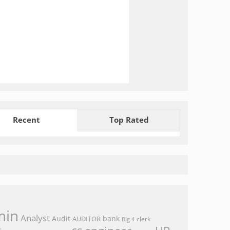
Recent
Top Rated
min
Analyst
Audit
bank
AUDITOR
clerk
Big 4