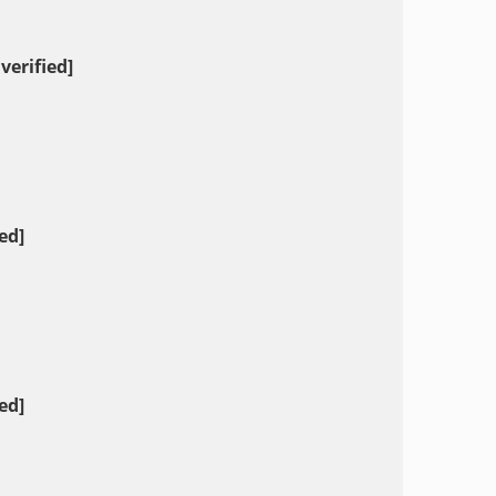
verified]
ed]
ed]