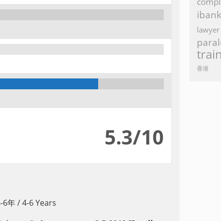
compl
iban
lawyer
paral
trai
香港
5.3/10
-6年 / 4-6 Years