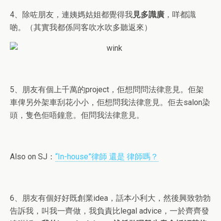
4、除咗朋友，連姨媽姑姐都覺得我
見多識廣
，咩都識
啲。（其實我都係同客吹水吹多聽返來）
5、朋友有個上千萬的project，佢想問問法律意見。佢架
車俾另外架車刮花小小，佢想問我法律意見。佢去salon染
頭，隻色佢唔鐘意。佢問我法律意見。
Also on SJ：
“In-house”律師 還是 律師嗎？
6、朋友有個好好既創業idea，話本小利大，然後興致勃勃
告訴我，叫我一齊做，我負責比legal advice，一於齊齊發