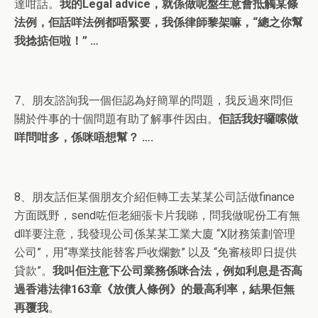
達咁話。
我的Legal advice，就係做呢盤生意會抵觸某條
法例，佢話咩法例都唔緊要，我係律師黎架嘛，“總之你幫
我捻掂佢啦！” …
7、朋友諮詢我一個佢認為好簡單的問題，我反過來問佢
關於件事的十個問題有助了解事件因由。
佢話我好囉嗦做
咩問咁多，係咪唔想幫？ ….
8、朋友話佢某個朋友介紹佢轉工去某某公司話做finance
方面既野，send咗佢老細張卡片我睇，問我做呢份工有無
d咩要注意，我發現公司係某某工業大廈 “X財務策劃管理
公司”，用“專業技能替客戶收爛數” 以及 “免審核即日提供
貸款”。
我叫佢注意下公司業務係咪合法，例如利息是否高
過香港法律163章《放債人條例》的最高利率，結果佢無
再覆我
。