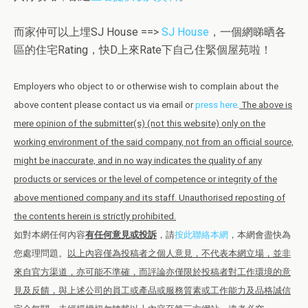
而家仲可以上埋SJ House ==>
SJ House
，一個網睇晒各
區的住宅Rating，快D上來Rate下自己住緊個屋苑啦！
Employers who object to or otherwise wish to complain about the
above content please contact us via email or
press here
.
The above is
mere opinion of the submitter(s) (not this website) only on the
working environment of the said company, not from an official source,
might be inaccurate, and in no way indicates the quality of any
products or services or the level of competence or integrity of the
above mentioned company and its staff. Unauthorised reposting of
the contents herein is strictly prohibited.
如對本網任何內容
有任何意見或投訴
，請
按此聯絡本網
，本網會盡快為
您處理問題。
以上內容僅為投稿者之個人意見，不代表本網立場，並非
來自官方渠道，亦可能不準確，而評論亦僅限於投稿者對工作環境的意
見及反饋，與上述公司的員工或產品或服務質素或工作能力及品格誠信