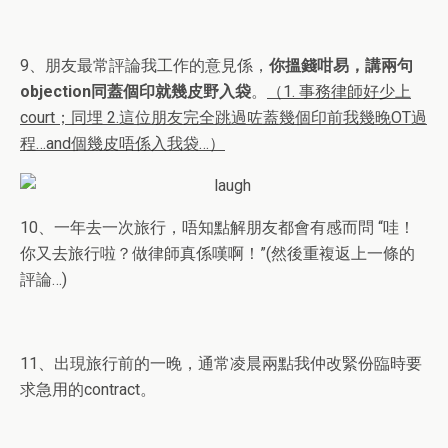
9、朋友最常評論我工作的意見係，
你搵錢咁易，講兩句
objection同蓋個印就幾皮野入袋
。
（1. 事務律師好少上
court；同埋 2.這位朋友完全跳過咗蓋幾個印前我幾晚OT過
程…and個幾皮唔係入我袋…）
10、一年去一次旅行，唔知點解朋友都會有感而問 “哇！
你又去旅行啦？做律師真係嘆啊！”(然後重複返上一條的
評論…)
11、出現旅行前的一晚，通常凌晨兩點我仲改緊份臨時要
求急用的contract。