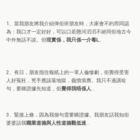
1、當我朋友將我介紹俾佢班朋友時，大家會不約而同認
為：我口才一定好好，可以口若懸河滔滔不絕同佢地古今
中外無話不談。但
現實係，我只係一介毒L
。
2、有日，朋友指住報紙上的一單人倫慘劇，佢覺得受害
人好冤枉，兇手應該落地獄，義憤填膺。我只不過講咗
句，要睇證據先知道，佢
覺得我唔係人
…
3、緊接上條，因為我個句需要睇證據。我朋友話我知佢
婆婆話我
職業道德與人性道德觀低迷
…