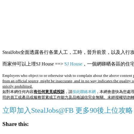
StealJobs全面透露各行各業人工，工時，晉升前景，以及入行
而家仲可以上埋SJ House ==>
SJ House
，一個網睇晒各區的住宅R
Employers who object to or otherwise wish to complain about the above content p
from an official source, might be inaccurate, and in no way indicates the quality 
strictly prohibited.
如對本網任何內容
有任何意見或投訴
，請
按此聯絡本網
，本網會盡快為您處
司的員工或產品或服務質素或工作能力及品格誠信完全無關。未經授權切勿
立即加入StealJobs@FB 更多90後上位攻略
Share this: