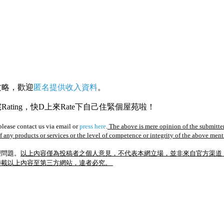
攻略，歡迎
匿名提供收入資料
。
ating，快D上來Rate下自己住緊個屋苑啦！
lease contact us via email or
press here
.
The above is mere opinion of the submitter
of any products or services or the level of competence or integrity of the above men
理問題。
以上內容僅為投稿者之個人意見，不代表本網立場，並非來自官方渠道
轉載以上內容至第三方網站，違者必究。