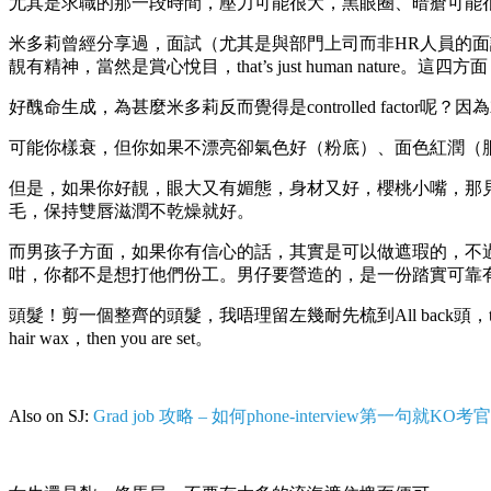
尤其是求職的那一段時間，壓力可能很大，黑眼圈、暗瘡可能
米多莉曾經分享過，面試（尤其是與部門上司而非HR人員的
靚有精神，當然是賞心悅目，that’s just human nature。
好醜命生成，為甚麼米多莉反而覺得是controlled fact
可能你樣衰，但你如果不漂亮卻氣色好（粉底）、面色紅潤（
但是，如果你好靚，眼大又有媚態，身材又好，櫻桃小嘴，那
毛，保持雙唇滋潤不乾燥就好。
而男孩子方面，如果你有信心的話，其實是可以做遮瑕的，不
咁，你都不是想打他們份工。男仔要營造的，是一份踏實可靠
頭髮！剪一個整齊的頭髮，我唔理留左幾耐先梳到All back頭，that’s not wh
hair wax，then you are set。
Also on SJ:
Grad job 攻略 – 如何phone-interview第一句就KO考