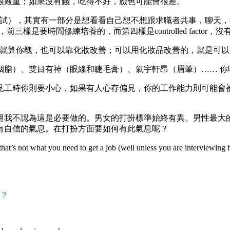
很嚴重；如果沒有錢，吃得不好，臉色可能會很差。
面試），其實有一部分是想看看自己想不想跟求職者共事，聊天
這四方面，前三樣是要時間修練培養的，而第四樣是controlled factor
or呢？因為就算你醜，也可以靠化妝改善；可以用化妝品改善的，就是可
胭脂）、雙目有神（眼線和睫毛膏）、氣宇軒昂（眉筆）…… 你
見工時你則要小心，如果有人心存偏見，你的工作能力則可能會
過我不認為這是必要做的。男女的打扮標準始終有異。男性最大
有自信的氣息。在打扮方面要如何有此氣息呢？
at you need to get a job (well unless you are i
官？