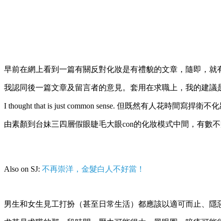
早前在網上看到一篇有關反對化妝是有禮貌的文章，隨即，就有另
我認同後一篇文章及留言者的意見。套用在求職上，我的建議
I thought that is just common sense. 但既然有
由素顏到台妹三四層假眼睫毛大眼con的化妝模式中間，有數
Also on SJ:
不再崇洋，金髮白人不好當！
男生和女生見工打扮（甚至日常生活）都應該以適可而止、隱