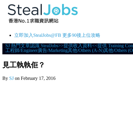
立即加入StealJobs@FB 更多90後上位攻略
Skip
SJ 熱門文章
認識 StealJobs
>>提供收入資料<<
提供 Training Con
工程師/Engineer
廣告/Marketing
其他/Others (A-N)
其他/Others (O
to
content
見工執執佢？
By
SJ
on
February 17, 2016