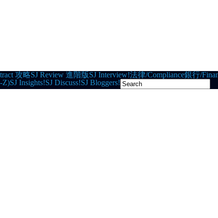
tract 攻略
SJ Review 進階版
SJ Interview!
法律/Compliance
銀行/Finan
-Z)
SJ Insights!
SJ Discuss!
SJ Bloggers!