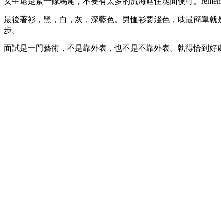
女生還是紮一條馬尾，不要有太多的流海遮住塊面便可。remember – le
最後著衫，黑，白，灰，深藍色。男恤衫要淺色，呔最簡單就是深藍
步。
面試是一門藝術，不是靠外表，也不是不靠外表。執得恰到好處沒