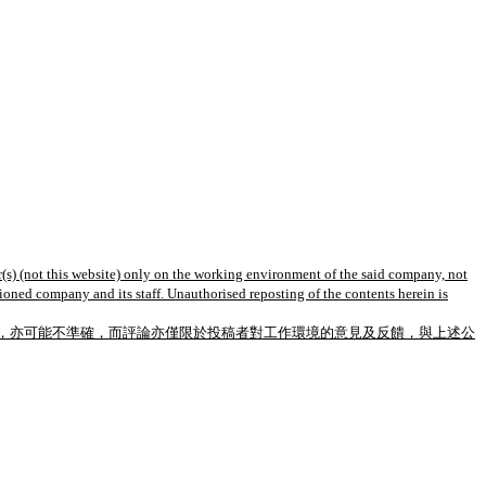
(s) (not this website) only on the working environment of the said company, not
tioned company and its staff. Unauthorised reposting of the contents herein is
，亦可能不準確，而評論亦僅限於投稿者對工作環境的意見及反饋，與上述公