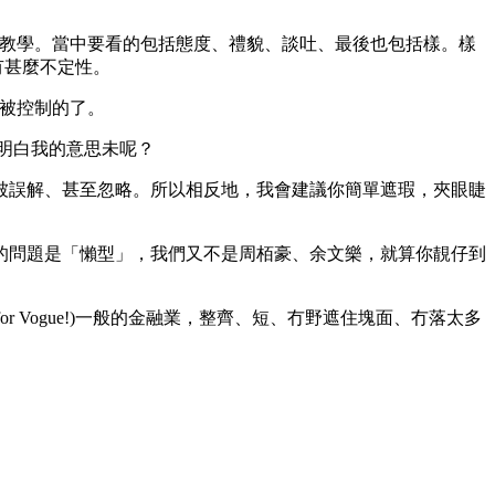
，教學。當中要看的包括態度、禮貌、談吐、最後也包括樣。樣
，沒有甚麼不定性。
以被控制的了。
明白我的意思未呢？
被誤解、甚至忽略。所以相反地，我會建議你簡單遮瑕，夾眼睫
的問題是「懶型」，我們又不是周栢豪、余文樂，就算你靚仔到
nterviewing for Vogue!)一般的金融業，整齊、短、冇野遮住塊面、冇落太多