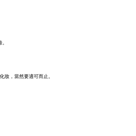
餘。
工化妝，當然要適可而止。