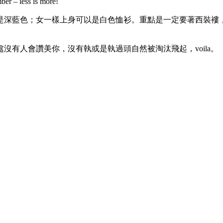
ss is more!
色；女一樣上身可以是白色恤衫。重點是一定要著西裝褸，可能我傳統
有人會讚美你，沒有執或是執過頭自然被淘汰飛起，voila。