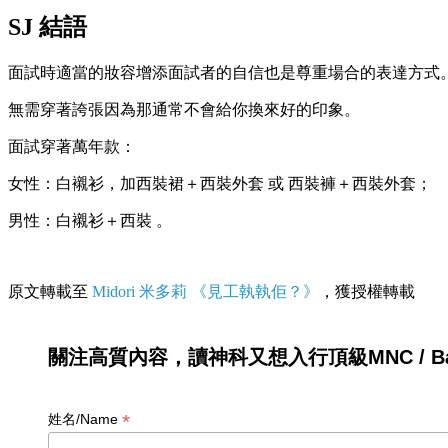
SJ 結語
面試時適當的妝容增添面試者的自信也是尊重場合的表達方式
無需穿著誇張因為那通常不會給你換來好的印象。
面試穿著萬年款：
女性：白襯衫，加西裝裙＋西裝外套 或 西裝褲＋西裝外套；
男性：白襯衫＋西裝 。
原文轉載至
Midori 米多莉
《見工執執佢？》
，獲授權轉載
關注高質內容，讀神科又想入行頂級MNC / Ban
*
姓名/Name