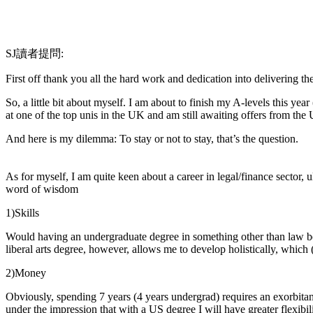
SJ讀者提問:
First off thank you all the hard work and dedication into delivering th
So, a little bit about myself. I am about to finish my A-levels this y
at one of the top unis in the UK and am still awaiting offers from the
And here is my dilemma: To stay or not to stay, that’s the question.
As for myself, I am quite keen about a career in legal/finance sector,
word of wisdom
1)Skills
Would having an undergraduate degree in something other than law be
liberal arts degree, however, allows me to develop holistically, which
2)Money
Obviously, spending 7 years (4 years undergrad) requires an exorbita
under the impression that with a US degree I will have greater flexib