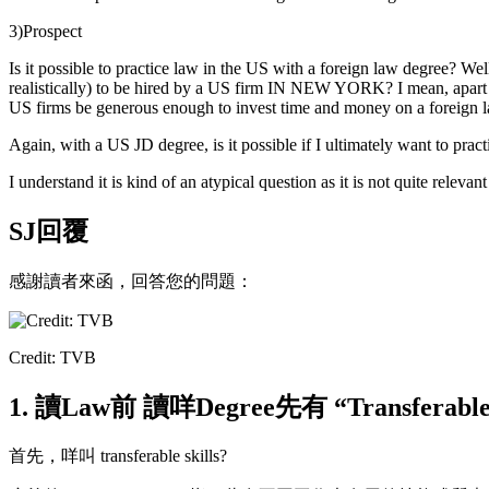
3)Prospect
Is it possible to practice law in the US with a foreign law degree? Wel
realistically) to be hired by a US firm IN NEW YORK? I mean, apart fr
US firms be generous enough to invest time and money on a foreign 
Again, with a US JD degree, is it possible if I ultimately want to pr
I understand it is kind of an atypical question as it is not quite rele
SJ回覆
感謝讀者來函，回答您的問題：
Credit: TVB
1. 讀Law前 讀咩Degree先有 “Transferable s
首先，咩叫 transferable skills?