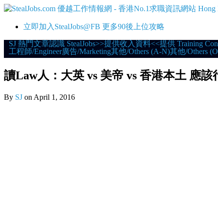
立即加入StealJobs@FB 更多90後上位攻略
Skip
SJ 熱門文章
認識 StealJobs
>>提供收入資料<<
提供 Training Con
工程師/Engineer
廣告/Marketing
其他/Others (A-N)
其他/Others (O
to
content
讀Law人：大英 vs 美帝 vs 香港本土 應
By
SJ
on
April 1, 2016