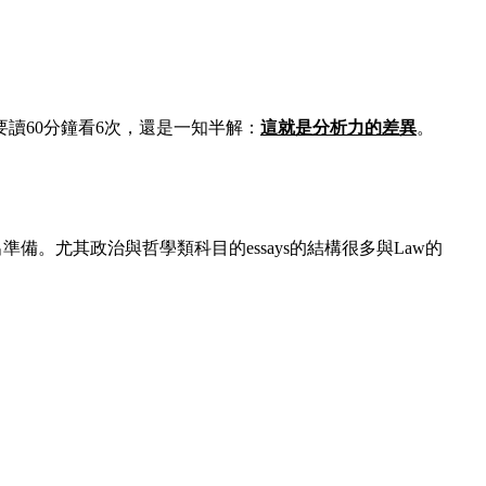
則需要讀60分鐘看6次，還是一知半解：
這就是分析力的差異
。
需要的技巧作出準備。尤其政治與哲學類科目的essays的結構很多與Law的