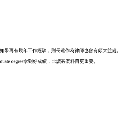
ing者，如果再有幾年工作經驗，則長遠作為律師也會有頗大益處。
uate degree拿到好成績，比讀甚麼科目更重要。