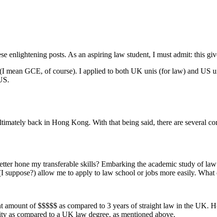
ese enlightening posts. As an aspiring law student, I must admit: this gi
ear (I mean GCE, of course). I applied to both UK unis (for law) and US 
 US.
 ultimately back in Hong Kong. With that being said, there are several 
tter hone my transferable skills? Embarking the academic study of law 
 (I suppose?) allow me to apply to law school or jobs more easily. What
nt amount of $$$$$ as compared to 3 years of straight law in the UK. 
ility as compared to a UK law degree, as mentioned above.