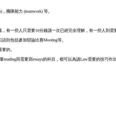
hip)，團隊能力 (teamwork) 等。
假設語文能力一樣，有一些人只需要10分鐘讀一次已經完全理解，有一些人
則包括參加辯論比賽Mooting等。
重要的。
 可以這樣說：凡有大量reading與需要寫essays的科目，都可以為讀Law