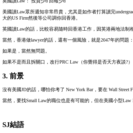
英國讀Law： 投資少d 回報少d
美國讀Law眾所週知非常昂貴，尤其是如作者打算讀完undergra
大的US Firm然後等公司調你回香港。
英國讀Law的話，比較容易隨時回香港工作，因英港兩地法制相近
當然，香港做lawyer的話，還有一個風險，就是2047年的問題：是
如果是，當然無問題。
如果不是而且拆關口，改行PRC Law（你覺得是否天方夜談?）
3. 前景
沒有美國JD的話，哪怕你考了 New York Bar，要在 Wall Stre
當然，要找Small Law的職位也是有可能的，但在美國小型La
SJ結語