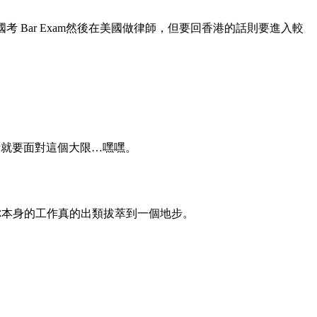
美國考 Bar Exam然後在美國做律師，但要回香港的話則要進入較
aw就要面對這個大限…嘿嘿。
ridge或者你本身的工作真的出類拔萃到一個地步。