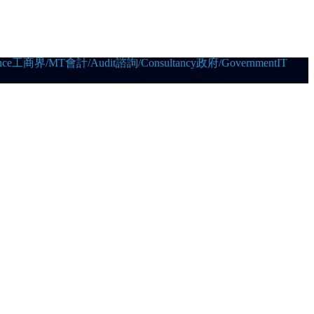
ce
工商界/MT
會計/Audit
諮詢/Consultancy
政府/Government
IT