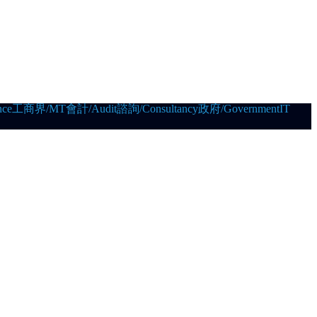
ce
工商界/MT
會計/Audit
諮詢/Consultancy
政府/Government
IT