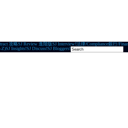
tract 攻略
SJ Review 進階版
SJ Interview!
法律/Compliance
銀行/Finan
-Z)
SJ Insights!
SJ Discuss!
SJ Bloggers!