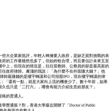
一些大企業家批評，年輕人蜂擁要入政府，是缺乏面對挑戰的表
政府的工作量雖然也多了，但始終較合理，而且要估計未來五至
屬中上，但現在的情況是，往往當教師、公務員的卻是最高薪的
司任政府律師。膚淺的我說：「為什麼不在外面賺大錢？」他
律師最賺錢的是樓宇轉讓和公司招股IPO，現在樓宇轉讓的律
充：「還有一點，就是大家向上流的機會少了。數十年前，如果
很久也只是「二打六」，哪會有能力介紹生意給朋友？」
資格的普通人。
，香港大學最近開辦了「Doctor of Public
可能每年每班也有數十人。