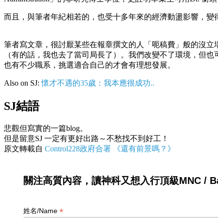
而且，與筆者年紀相若的，也受十多年來的經濟動盪影響，變
筆者寫文章，很討厭某些在報章撰文的人「呃稿費」般的沒立
（有的話，我也去了當司局長了）。我們改變不了環境，但也
也有不少職系，挑選適合自己的才會有理想發展。
Also on SJ:
懷才不遇的35歲：我本應很成功..
SJ結語
悲觀但寫實的一篇blog。
但是留意SJ 一定有更好出路～不愁找不到好工！
原文轉載自
Control228政府合署 《還有前景嗎？》
關注高質內容，讀神科又想入行頂級MNC / Ban
*
姓名/Name