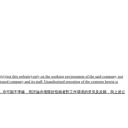
(s) (not this website) only on the working environment of the said company, not
tioned company and its staff. Unauthorised reposting of the contents herein is
，亦可能不準確，而評論亦僅限於投稿者對工作環境的意見及反饋，與上述公