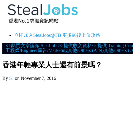
立即加入StealJobs@FB 更多90後上位攻略
Skip
SJ 熱門文章
認識 StealJobs
>>提供收入資料<<
提供 Training Con
工程師/Engineer
廣告/Marketing
其他/Others (A-N)
其他/Others (O
to
content
香港年輕專業人士還有前景嗎？
By
SJ
on
November 7, 2016