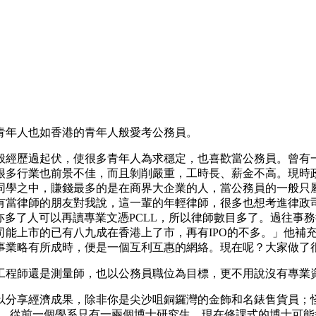
青年人也如香港的青年人般愛考公務員。
般經歷過起伏，使很多青年人為求穩定，也喜歡當公務員。曾有
很多行業也前景不佳，而且剝削嚴重，工時長、薪金不高。現時
同學之中，賺錢最多的是在商界大企業的人，當公務員的一般只
有當律師的朋友對我說，這一輩的年輕律師，很多也想考進律政
亦多了人可以再讀專業文憑PCLL，所以律師數目多了。過往事務
司能上市的已有八九成在香港上了市，再有IPO的不多。」他補
事業略有所成時，便是一個互利互惠的網絡。現在呢？大家做了
工程師還是測量師，也以公務員職位為目標，更不用說沒有專業
經濟成果，除非你是尖沙咀銅鑼灣的金飾和名錶售貨員；怪學歷通脹？對
用Dr. 銜頭，從前一個學系只有一兩個博士研究生，現在修課式的博士