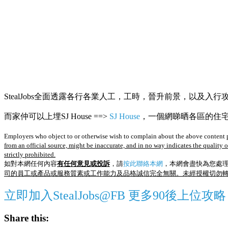
StealJobs全面透露各行各業人工，工時，晉升前景，以及入行
而家仲可以上埋SJ House ==>
SJ House
，一個網睇晒各區的住宅R
Employers who object to or otherwise wish to complain about the above content p
from an official source, might be inaccurate, and in no way indicates the quality 
strictly prohibited.
如對本網任何內容
有任何意見或投訴
，請
按此聯絡本網
，本網會盡快為您處
司的員工或產品或服務質素或工作能力及品格誠信完全無關。未經授權切勿
立即加入StealJobs@FB 更多90後上位攻略
Share this: