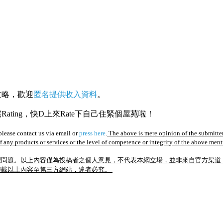
攻略，歡迎
匿名提供收入資料
。
ating，快D上來Rate下自己住緊個屋苑啦！
lease contact us via email or
press here
.
The above is mere opinion of the submitter
of any products or services or the level of competence or integrity of the above men
理問題。
以上內容僅為投稿者之個人意見，不代表本網立場，並非來自官方渠道
轉載以上內容至第三方網站，違者必究。