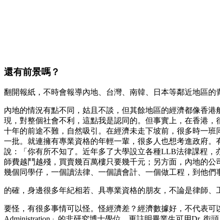
還有前景嗎？
翻開報紙，不時會報導內地、台灣、南韓、日本等鄰近地區的
內地的情況有點不同，姑且不談，但其餘地區的經濟都像香港
現，對整個社會不利，這點我是認同的。但事實上，在香港，
十年的前途不難，自然吸引。在經濟未走下坡前，很多時一班
一批。就連擁有專業資格的年輕一輩，很多人也想考進政府。
說：「你有所不知了。近年多了大學設立各種LLB法律課程，
師費越鬥越殘，買賣幾百萬樓只要幾千元；另方面，內地的公
幾個同學仔，一個讀法律、一個讀會計、一個做工程，到他們
的確，身邊很多年紀相若、具專業資格的朋友，不論是律師、
要怪，有很多事情可以怪。怪經濟差？經濟數據好，不代表可以分享
Administration」的非研究博士學位，更註明畢業生可