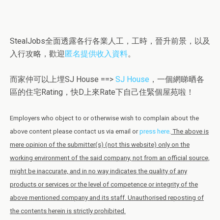
StealJobs全面透露各行各業人工，工時，晉升前景，以及
入行攻略，歡迎
匿名提供收入資料
。
而家仲可以上埋SJ House ==>
SJ House
，一個網睇晒各
區的住宅Rating，快D上來Rate下自己住緊個屋苑啦！
Employers who object to or otherwise wish to complain about the
above content please contact us via email or
press here
.
The above is
mere opinion of the submitter(s) (not this website) only on the
working environment of the said company, not from an official source,
might be inaccurate, and in no way indicates the quality of any
products or services or the level of competence or integrity of the
above mentioned company and its staff. Unauthorised reposting of
the contents herein is strictly prohibited.